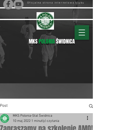
Oficjalna strona internetowa klubu
MKS
POLONIA
ŚWIDNICA
Post
MKS Polonia-Stal Świdnica
10 maj 2022
1 minut(y) czytania
Zapraszamy na szkolenie AMO!