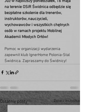
Już w najbliższy poniedziałek, 16 maja 
na terenie OSiR Świdnica odbędzie się 
bezpłatne szkolenie dla trenerów, 
instruktorów, nauczycieli, 
wychowawców i wszystkich chętnych 
osób w ramach projektu Mobilnej 
Akademii Młodych Orłów!
Pomoc w organizacji wydarzenia 
zapewnił klub IgnerHome Polonia-Stal 
Świdnica. Zapraszamy do Świdnicy!
Zobacz wszystkie
Ostatnie posty