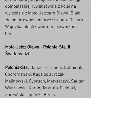
dolnośląskiej rywalizowała z kolei na 
wyjeździe z Moto-Jelczem Oława. Biało-
zieloni prowadzeni przez trenera Oskara 
Wajdzika ulegli swoim przeciwnikom 
0:4. 
Moto-Jelcz Oława - Polonia-Stal II 
Świdnica 4:0
Polonia-Stal
: Janas, Horobets, Sahaidak, 
Choromański, Kędzior, Jurczak, 
Malinowski, Cybruch, Matyszczyk, Sauter, 
Wiatrowski, Korab, Taratuta, Paliński, 
Zaczyński, Lipiński, Bereś.