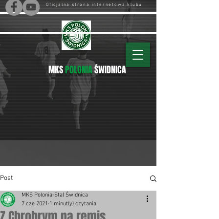
Oficjalna strona internetowa klubu
MKS
POLONIA
ŚWIDNICA
Post
MKS Polonia-Stal Świdnica
7 cze 2021
1 minut(y) czytania
Z Chrobrym na remis