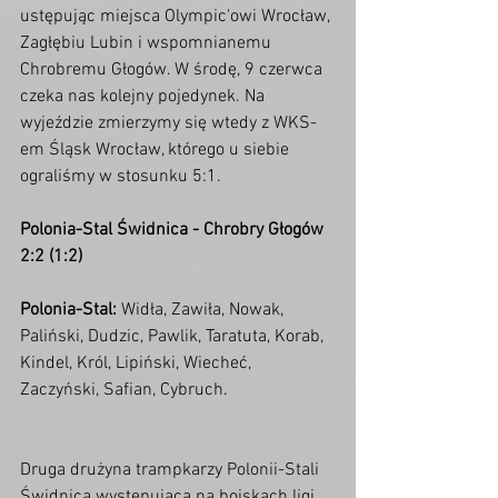
ustępując miejsca Olympic'owi Wrocław, 
Zagłębiu Lubin i wspomnianemu 
Chrobremu Głogów. W środę, 9 czerwca 
czeka nas kolejny pojedynek. Na 
wyjeździe zmierzymy się wtedy z WKS-
em Śląsk Wrocław, którego u siebie 
ograliśmy w stosunku 5:1. 
Polonia-Stal Świdnica - Chrobry Głogów 
2:2 (1:2)
Polonia-Stal: 
Widła, Zawiła, Nowak, 
Paliński, Dudzic, Pawlik, Taratuta, Korab, 
Kindel, Król, Lipiński, Wiecheć, 
Zaczyński, Safian, Cybruch. 
Druga drużyna trampkarzy Polonii-Stali 
Świdnica występująca na boiskach ligi 