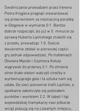
Świdniczanie prowadzeni przez trenera 
Piotra Krygiera pragnęli zrewanżować 
się przeciwnikom za nieznaczną porażkę 
w Głogowie w wymiarze 0:1. Bardzo 
dobrze rozpoczęli, bo już w 5. minucie za 
sprawą Huberta Lipińskiego znaleźli się 
z przodu, prowadząc 1:0. Goście 
dwukrotnie zdołali w pierwszej części 
gry jednak odpowiedzieć. Po trafieniach 
Oliwiera Myszki i Szymona Kotuły 
wygrywali do przerwy 2:1. Po zmianie 
stron biało-zieloni walczyli choćby o 
wyrównującego gola i ta sztuka nam się 
udała. Do sieci ponownie trafił Lipiński, a 
spotkanie zakończyło się podziałem 
punktów i wynikiem 2:2. W tabeli I ligi 
wojewódzkiej trampkarzy nasi piłkarze 
wciąż plasują się na czwartym miejscu, 