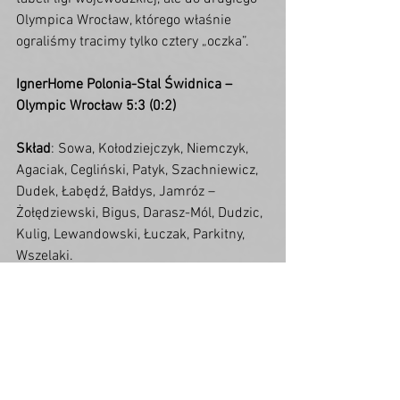
Olympica Wrocław, którego właśnie 
ograliśmy tracimy tylko cztery „oczka”.
IgnerHome Polonia-Stal Świdnica – 
Olympic Wrocław 5:3 (0:2)
Skład
: Sowa, Kołodziejczyk, Niemczyk, 
Agaciak, Cegliński, Patyk, Szachniewicz, 
Dudek, Łabędź, Bałdys, Jamróz – 
Żołędziewski, Bigus, Darasz-Mól, Dudzic, 
Kulig, Lewandowski, Łuczak, Parkitny, 
Wszelaki.
Zobacz wszystkie