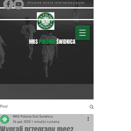
Oficjalna strona internetowa klubu
MKS
POLONIA
ŚWIDNICA
Post
MKS Polonia-Stal Świdnica
26 paź 2025
1 minut(y) czytania
Wygrali przegrany mecz