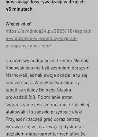
odwracając losy rywalizacji w drugich 
45 minutach.
Więcej zdjęć: 
https://swidnica24.pl/2025/10/kapitaln
e-widowisko-w-swidnicy-wygrali-
przegrany-mecz-foto/
Do przerwy podopieczni trenera Michała 
Rogowskiego nie byli zespołem gorszym. 
Marnowali jednak swoje okazje, a to się 
lubi zemścić. W efekcie wiceliderzy 
tabeli ze stolicy Dolnego Śląska 
prowadzili 2:0. Po zmianie stron 
świdniczanie jeszcze mocniej i zacieklej 
atakowali i to zaczęło przynosić efekt. 
Przyjezdni zaczęli grać coraz ostrzej, 
wdawali się w coraz więcej dyskusji z 
udziałem nieparlamentarnych słów (w 