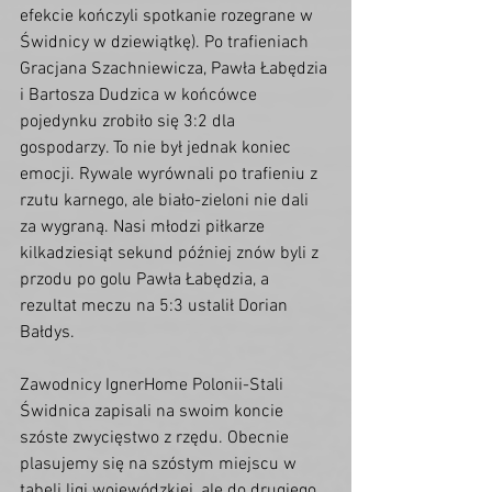
efekcie kończyli spotkanie rozegrane w 
Świdnicy w dziewiątkę). Po trafieniach 
Gracjana Szachniewicza, Pawła Łabędzia 
i Bartosza Dudzica w końcówce 
pojedynku zrobiło się 3:2 dla 
gospodarzy. To nie był jednak koniec 
emocji. Rywale wyrównali po trafieniu z 
rzutu karnego, ale biało-zieloni nie dali 
za wygraną. Nasi młodzi piłkarze 
kilkadziesiąt sekund później znów byli z 
przodu po golu Pawła Łabędzia, a 
rezultat meczu na 5:3 ustalił Dorian 
Bałdys.
Zawodnicy IgnerHome Polonii-Stali 
Świdnica zapisali na swoim koncie 
szóste zwycięstwo z rzędu. Obecnie 
plasujemy się na szóstym miejscu w 
tabeli ligi wojewódzkiej, ale do drugiego 