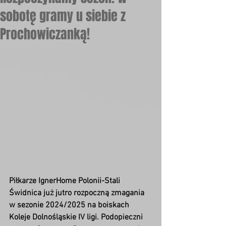
sobotę gramy u siebie z
Prochowiczanką!
Piłkarze IgnerHome Polonii-Stali 
Świdnica już jutro rozpoczną zmagania 
w sezonie 2024/2025 na boiskach 
Koleje Dolnośląskie IV ligi. Podopieczni 