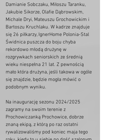
Damianie Sobczaku, Miłoszu Taranku, 
Jakubie Sikorze, Olafie Dąbrowskim, 
Michale Dryi, Mateuszu Grochowickim i 
Bartoszu Kruchlaku. W kadrze znajduje 
się 26 piłkarzy, IgnerHome Polonia-Stal 
Świdnica puszcza do boju chyba 
rekordowo młodą drużynę w 
rozgrywkach seniorskich ze średnią 
wieku niespełna 21 lat. Z pewnością 
mało która drużyna, jeśli takowa w ogóle 
się znajdzie, będzie mogła mówić o 
podobnym wyniku.
Na inaugurację sezonu 2024/2025 
zagramy na swoim terenie z 
Prochowiczanką Prochowice, dobrze 
znaną ekipą, z którą po raz ostatni 
rywalizowaliśmy pod koniec maja tego 
roku, kiedy to u siebie po dość szalonym 