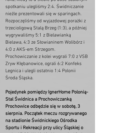
spotkaniu ulegliśmy 2:4. Świdniczanie 
nieźle prezentowali się w sparingach. 
Rozpoczęliśmy od wyjazdowej porażki z 
trzecioligową Stalą Brzeg (1:3), a później 
wygrywaliśmy 5:1 z Bielawianką 
Bielawa, 4:3 ze Słowianinem Wolibórz i 
4:0 z AKS-em Strzegom. 
Prochowiczanie z kolei wygrali 7:0 z VSB 
Zryw Kłębanowice, ograli 6:2 Konfeks 
Legnica i ulegli ostatnio 1:4 Polonii 
Środa Śląska.
Pojedynek pomiędzy IgnerHome Polonią-
Stal Świdnica a Prochowiczanką 
Prochowice odbędzie się w sobotę, 3 
sierpnia. Początek meczu rozgrywanego 
na stadionie Świdnickiego Ośrodka 
Sportu i Rekreacji przy ulicy Śląskiej o 