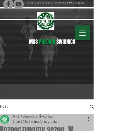
Oficjalna strona internetowa klubu
MKS
POLONIA
ŚWIDNICA
Post
MKS Polonia-Stal Świdnica
2 sie 2024
2 minut(y) czytania
Rozpoczynamy sezon. W