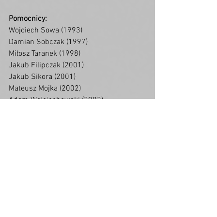
Pomocnicy:
Wojciech Sowa (1993)
Damian Sobczak (1997)
Miłosz Taranek (1998)
Jakub Filipczak (2001)
Jakub Sikora (2001)
Mateusz Mojka (2002)
Adam Wojciechowski (2002)
Szymon Lisiecki (2004)
Emil Migas (2005)
Eryk Korab (2006)
Łukasz Malawski (2007)
Olaf Dąbrowski (2007)
Igor Zawiła (2007)
Szymon Pieńkowski (2008)
Napastnicy:
Michał Dryja (2003)