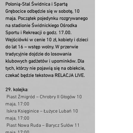
Polonią-Stal Świdnica i Spartą 
Grębocice odbędzie się w sobotę, 10 
maja. Początek pojedynku rozgrywanego 
na stadionie Świdnickiego Ośrodka 
Sportu i Rekreacji o godz. 17.00. 
Wejściówki w cenie 10 zł, kobiety i dzieci 
do lat 16 – wstęp wolny. W przerwie 
tradycyjnie dojdzie do losowania 
klubowych gadżetów i upominków. Dla 
tych, którzy nie pojawią się na obiekcie, 
czekać będzie tekstowa RELACJA LIVE.
29. kolejka
:
 Piast Żmigród – Chrobry II Głogów 10 
maja, 17:00
 Iskra Księginice – Łużyce Lubań 10 
maja, 17:00
 Piast Nowa Ruda – Barycz Sułów 11 
maja, 17:00