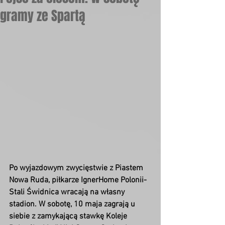
gramy ze Spartą
Po wyjazdowym zwycięstwie z Piastem 
Nowa Ruda, piłkarze IgnerHome Polonii-
Stali Świdnica wracają na własny 
stadion. W sobotę, 10 maja zagrają u 
siebie z zamykającą stawkę Koleje 