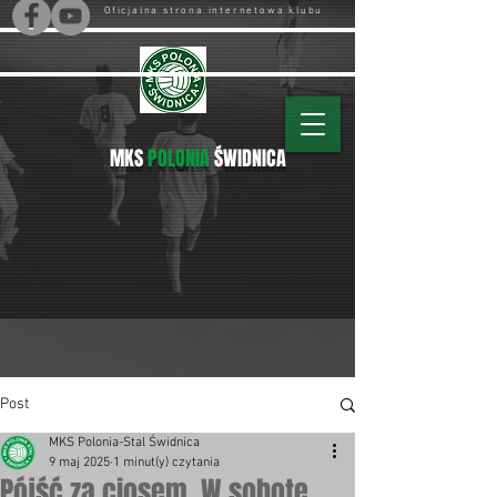
Oficjalna strona internetowa klubu
MKS
POLONIA
ŚWIDNICA
Post
MKS Polonia-Stal Świdnica
9 maj 2025
1 minut(y) czytania
Pójść za ciosem. W sobotę