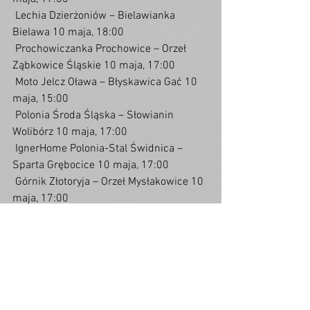
 Lechia Dzierżoniów – Bielawianka 
Bielawa 10 maja, 18:00
 Prochowiczanka Prochowice – Orzeł 
Ząbkowice Śląskie 10 maja, 17:00
 Moto Jelcz Oława – Błyskawica Gać 10 
maja, 15:00
 Polonia Środa Śląska – Słowianin 
Wolibórz 10 maja, 17:00
 IgnerHome Polonia-Stal Świdnica – 
Sparta Grębocice 10 maja, 17:00
 Górnik Złotoryja – Orzeł Mysłakowice 10 
maja, 17:00
Zobacz wszystkie