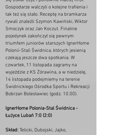
się Oskar Czyż i ponownie Maciej Król. 
Gospodarze walczyli o kolejne trafienia i 
tak też się stało. Receptę na bramkarza 
rywali znaleźli Szymon Kawiński, Wiktor 
Smoczyk oraz Jan Koczut. Finalnie 
pojedynek zakończył się pewnym 
triumfem juniorów starszych IgnerHome 
Polonii-Stali Świdnica, których jesienią 
czekają jeszcze dwa spotkania. W 
czwartek, 11 listopada zagramy na 
wyjeździe z KS Żórawina, a w niedzielę, 
14 listopada podejmiemy na terenie 
Świdnickiego Ośrodka Sportu i Rekreacji 
Bobrzan Bolesławiec (godz. 10.00). 
IgnerHome Polonia-Stal Świdnica - 
Łużyce Lubań 7:0 (2:0)
Skład:
 Telicki, Dubojski, Jajko, 