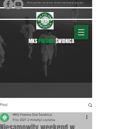
Oficjalna strona internetowa klubu
MKS
POLONIA
ŚWIDNICA
Post
MKS Polonia-Stal Świdnica
9 lis 2021
2 minut(y) czytania
Niesamowity weekend w