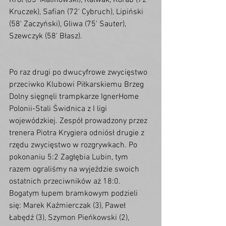
Król (65' Malinowski), Kałwak, Korab (72' 
Kruczek), Safian (72' Cybruch), Lipiński 
(58' Zaczyński), Gliwa (75' Sauter), 
Szewczyk (58' Błasz).  
Po raz drugi po dwucyfrowe zwycięstwo 
przeciwko Klubowi Piłkarskiemu Brzeg 
Dolny sięgnęli trampkarze IgnerHome 
Polonii-Stali Świdnica z I ligi 
wojewódzkiej. Zespół prowadzony przez 
trenera Piotra Krygiera odniósł drugie z 
rzędu zwycięstwo w rozgrywkach. Po 
pokonaniu 5:2 Zagłębia Lubin, tym 
razem ograliśmy na wyjeździe swoich 
ostatnich przeciwników aż 18:0. 
Bogatym łupem bramkowym podzieli 
się: Marek Kaźmierczak (3), Paweł 
Łabędź (3), Szymon Pieńkowski (2), 