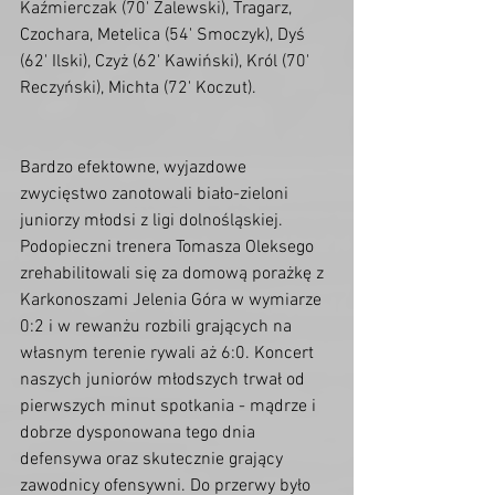
Kaźmierczak (70' Zalewski), Tragarz, 
Czochara, Metelica (54' Smoczyk), Dyś 
(62' Ilski), Czyż (62' Kawiński), Król (70' 
Reczyński), Michta (72' Koczut).
Bardzo efektowne, wyjazdowe 
zwycięstwo zanotowali biało-zieloni 
juniorzy młodsi z ligi dolnośląskiej. 
Podopieczni trenera Tomasza Oleksego 
zrehabilitowali się za domową porażkę z 
Karkonoszami Jelenia Góra w wymiarze 
0:2 i w rewanżu rozbili grających na 
własnym terenie rywali aż 6:0. Koncert 
naszych juniorów młodszych trwał od 
pierwszych minut spotkania - mądrze i 
dobrze dysponowana tego dnia 
defensywa oraz skutecznie grający 
zawodnicy ofensywni. Do przerwy było 