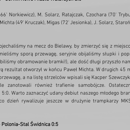
(66' Norkiewicz), M. Solarz, Ratajczak, Czochara (70' Trybu
Michta (49' Kruczak), Migas (72' Jesionka), J. Solarz, Staroń
jechaliśmy na mecz do Bielawy, by zmierzyć się z miejsco
ieliśmy sporą przewagę, seryjnie obijaliśmy słupki i pop
biliśmy obramowanie bramki!), ale dość długi przyszło nam
ą rezultat otworzył w końcu Paweł Michta. W drugich 45 m
rzewagę, a na listę strzelców wpisali się Kacper Szewczyk,
e zanotowali również trafienie samobójcze. Ostateczni
 5:0. Warto zaznaczyć udany debiut naszego młodego bram
 co dzień rywalizuje jeszcze w drużynie trampkarzy MKS
 Polonia-Stal Świdnica 0:5