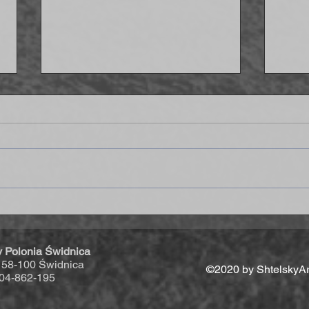
Strzelamy osiem goli Delcie - IV
Wygr
liga coraz bliżej!
końc
y Polonia Świdnica
, 58-100 Świdnica
©2020 by ShtelskyAr
04-862-195