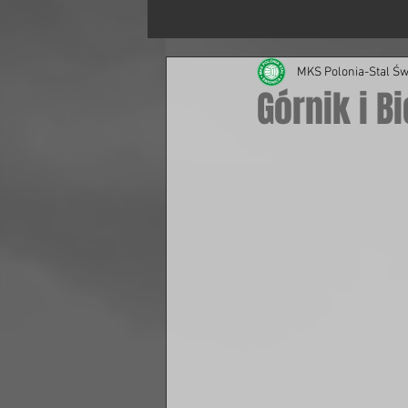
MKS Polonia-Stal Św
Górnik i 