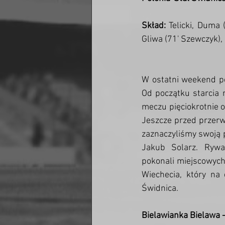
Skład:
 Telicki, Duma 
Gliwa (71' Szewczyk), 
W ostatni weekend po
Od początku starcia m
meczu pięciokrotnie o
Jeszcze przed przerw
zaznaczyliśmy swoją p
Jakub Solarz. Rywal
pokonali miejscowych
Wiechecia, który na
Świdnica. 
Bielawianka Bielawa -