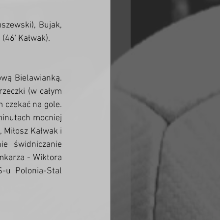
szewski), Bujak, 
 (46' Kałwak).
wą Bielawianką. 
rzeczki (w całym 
 czekać na gole. 
inutach mocniej 
 Miłosz Kałwak i 
e świdniczanie 
karza - Wiktora 
-u Polonia-Stal 