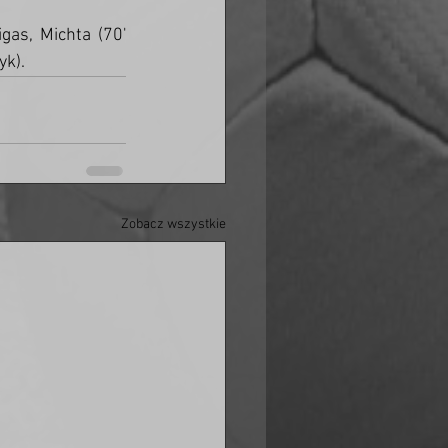
gas, Michta (70' 
k). 
Zobacz wszystkie