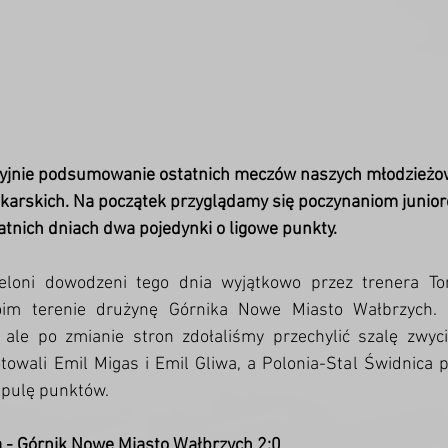
yjnie podsumowanie ostatnich meczów naszych młodzieżow
iłkarskich. Na początek przyglądamy się poczynaniom junio
tatnich dniach dwa pojedynki o ligowe punkty. 
ieloni dowodzeni tego dnia wyjątkowo przez trenera To
im terenie drużynę Górnika Nowe Miasto Wałbrzych. 
ale po zmianie stron zdołaliśmy przechylić szalę zwyci
otowali Emil Migas i Emil Gliwa, a Polonia-Stal Świdnica 
 pulę punktów. 
a - Górnik Nowe Miasto Wałbrzych 2:0