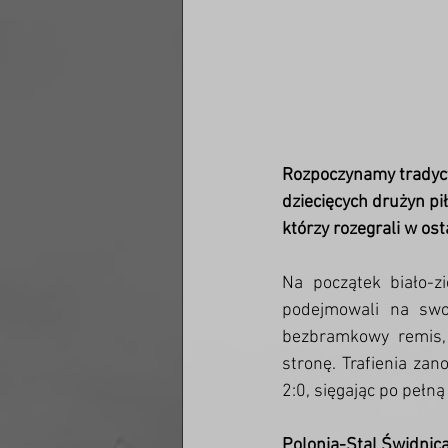
Rozpoczynamy tradyc
dziecięcych drużyn p
którzy rozegrali w os
Na początek biało-z
podejmowali na swo
bezbramkowy remis, 
stronę. Trafienia zan
2:0, sięgając po pełną
Polonia-Stal Świdnic