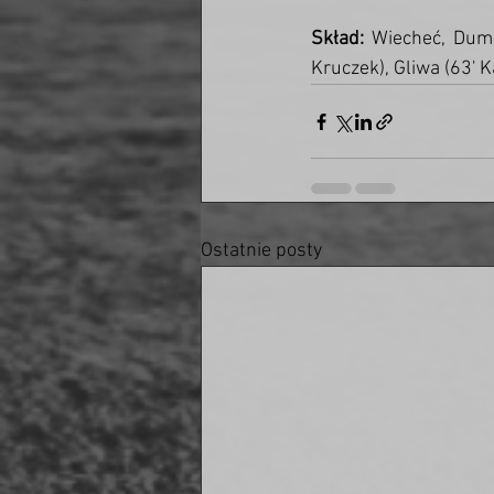
Skład:
 Wiecheć, Duma,
Kruczek), Gliwa (63' K
Ostatnie posty