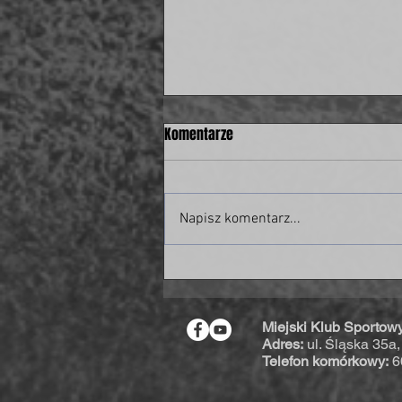
Komentarze
Napisz komentarz...
Były piłkarz świdnickiej Polonii w
piłkarskiej kadrze Polski!
Miejski Klub Sportow
Adres:
ul. Śląska 35a
Telefon komórkowy:
6