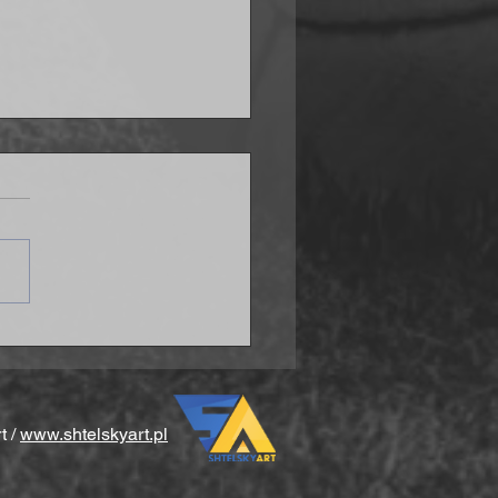
ana po problemach w
ówce
t /
www.shtelskyart.pl