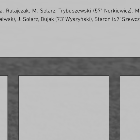
 Ratajczak, M. Solarz, Trybuszewski (57' Norkiewicz), Mi
ałwak), J. Solarz, Bujak (73' Wyszyński), Staroń (67' Szewczy