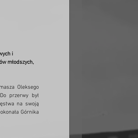
ych i 
rów młodszych, 
masza Oleksego 
Do przerwy był 
ęstwa na swoją 
pokonała Górnika 