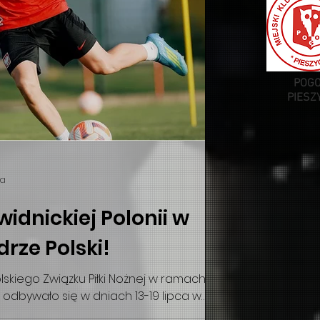
POG
PIESZ
ia
widnickiej Polonii w
drze Polski!
skiego Związku Piłki Nożnej w ramach
e odbywało się w dniach 13-19 lipca w
oszonych znalazło się tradycyjnie 40