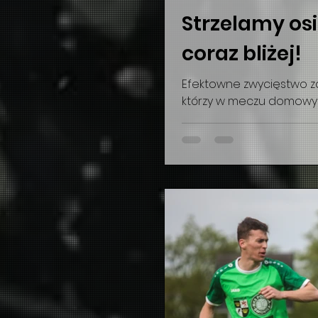
Strzelamy osie
coraz bliżej!
Efektowne zwycięstwo zan
którzy w meczu domowym
Ośrodka Sportu i Rekreac
bramkowym podzielili się: 
Hubert Lipiński, Dominik 
kolejkę przed końcem m
goniącą nas Bielawianką
na postawienie kropki nad