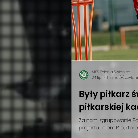
MKS Polonia Świdnica
24 lip
1 minut(y) czytan
Były piłkarz ś
piłkarskiej ka
Za nami zgrupowanie Pol
projektu Talent Pro, któr
Siedlcach. Na liście zapr