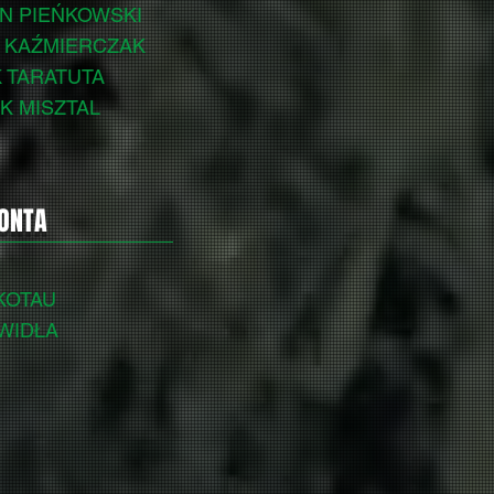
ON PIEŃKOWSKI
K KAŹMIERCZAK
K TARATUTA
IK MISZTAL
KONTA
 KOTAU
 WIDŁA