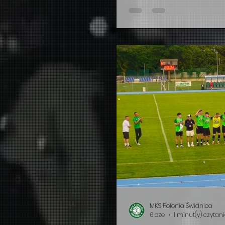
zawodników: po 15 z kategor
10 z U-17 (2010). Występy 
Polonii Świdnica - Szymo
2018/2019 bronił biało-zi
reprezentował Zagłębie 
MKS Polonia Świdnica
6 cze
1 minut(y) czytan