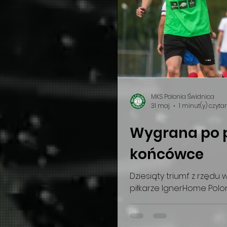
MKS Polonia Świdnica
31 maj
1 minut(y) czyta
Wygrana po 
końcówce
Dziesiąty triumf z rzędu
piłkarze IgnerHome Polon
liderami rozgrywek ligi 
całej przewagi w wyjazdo
koniec końców sięgnęli