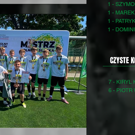
1 - SZYM
 i atakującą byli podopieczni trenera
1 - MARE
rzerwy prowadziliśmy jednak skromnie
 Wojciecha Sowy, który w 9. minucie w
1 - PATRY
1 - DOMIN
CZYSTE 
7 - KIRYL
6 - PIOTR