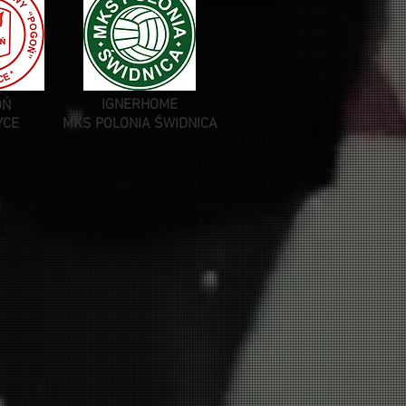
IGNERHOME
OŃ
YCE
MKS POLONIA ŚWIDNICA