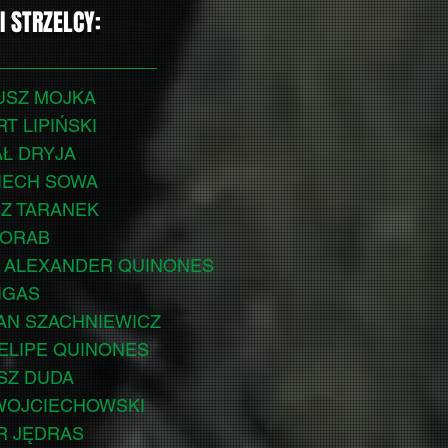
I STRZELCY:
EUSZ MOJKA
RT LIPIŃSKI
AŁ DRYJA
CIECH SOWA
SZ TARANEK
KORAB
EL ALEXANDER QUINONES
MIGAS
JAN SZACHNIEWICZ
FELIPE QUINONES
USZ DUDA
 WOJCIECHOWSKI
ER JĘDRAS