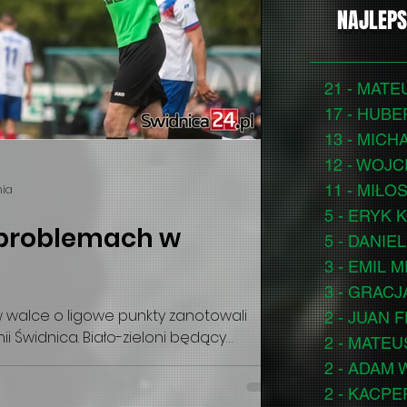
NAJLEPS
21 - MAT
17 - HUBE
13 - MICH
12 - WOJ
11 - MIŁO
nia
5 - ERYK 
problemach w
5 - DANI
3 - EMIL 
3 - GRAC
 w walce o ligowe punkty zanotowali
2 - JUAN 
ii Świdnica. Biało-zieloni będący
2 - MATE
okręgowej o mało co nie zaprzepaścili
2 - ADAM
wym starciu ze Skałkami Stolec, ale
2 - KACP
 po pełną pulę. Od samego początku