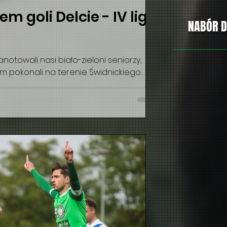
m goli Delcie - IV liga
NABÓR D
otowali nasi biało-zieloni seniorzy,
 pokonali na terenie Świdnickiego
ji ekipę Delty Słupice 8:0. Łupem
Miłosz Taranek (2), Michał Dryja (2),
Misztal, Mateusz Mojka i Kacper Jędras. Na
amy wciąż punkt przewagi nad
 Bielawa. W sobotę, 13 czerwca szansa
 "i". Nasi piłkarze zagrają na wyjeź