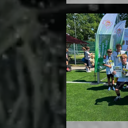
stroną dyktującą warunki
Marcina Domagały. Do p
1:0 po trafieniu kapitana