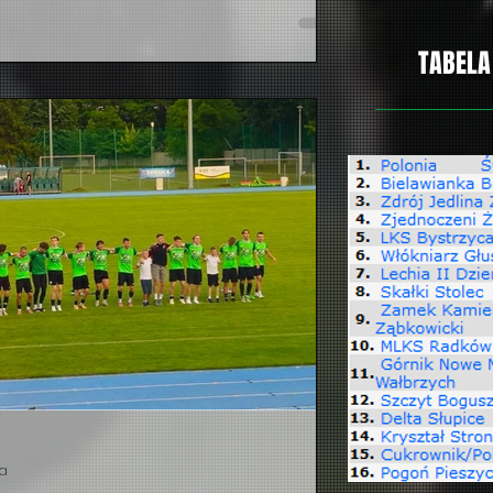
ii U-15 i U-16 (roczniki 2012 i 2011) oraz
z orzełkiem na piersi zaliczył były gracz
TABELA
n Traczykowski. Młody piłkarz do sezonu
elonych, świdnickich barw. Później
Lubin, Pog
ia