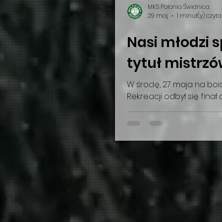
MKS Polonia Świdnica
29 maj
1 minut(y) czyt
Nasi młodzi 
tytuł mistrz
W środę, 27 maja na boi
Rekreacji odbył się finał 
chłopców. Do rywalizacji s
Jelenia Góra, SP Żmigród
której sile stanowili pił
IgnerHome Polonii Świdnic
pierwszym meczu nasi zaw
Góra 0:0, a o końcowym 