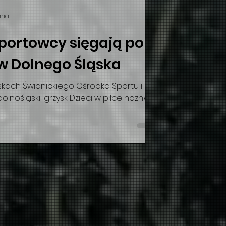
ania
sportowcy sięgają po
ów Dolnego Śląska
skach Świdnickiego Ośrodka Sportu i
dolnośląski Igrzysk Dzieci w piłce nożnej
tanęli mistrzowie trzech stref: SP 11
 oraz nasza drużyna z SP 6 Świdnica o
karze reprezentujący na co dzień barwy
a. Turniej dostarczył wielu emocji. W
odnicy zremisowali z SP 11 Jelenia
triumfie miał zdec