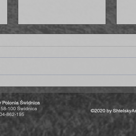
Strzelamy osiem goli Delcie - IV
Wygr
liga coraz bliżej!
końc
y Polonia Świdnica
, 58-100 Świdnica
©2020 by ShtelskyAr
04-862-195