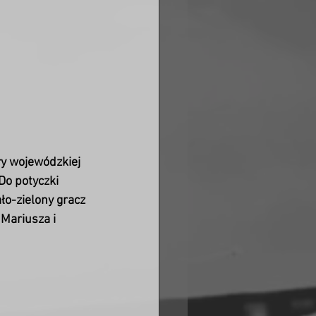
ry wojewódzkiej 
Do potyczki 
ło-zielony gracz 
Mariusza i 