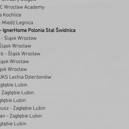
 FC Wrocław Academy
a Kochlice
- Miedź Legnica
 - IgnerHome Polonia Stal Świdnica
l - Śląsk Wrocław
 Śląsk Wrocław
ub - Śląsk Wrocław
Śląsk Wrocław
ląsk Wrocław
 UKS Lechia Dzierżoniów
agłębie Lubin
 Zagłębie Lubin
głębie Lubin
usz - Zagłębie Lubin
an - Zagłębie Lubin
głębie Lubin