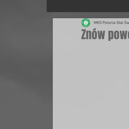
MKS Polonia-Stal Św
Znów powo