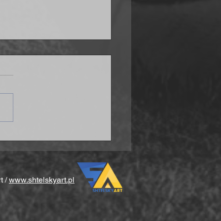
ana po problemach w
ówce
t /
www.shtelskyart.pl