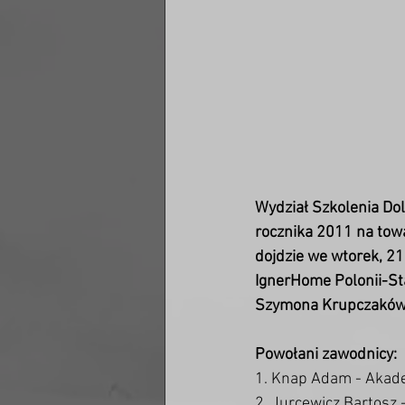
Wydział Szkolenia Dol
rocznika 2011 na towa
dojdzie we wtorek, 21
IgnerHome Polonii-Sta
Szymona Krupczaków.
Powołani zawodnicy:
1. Knap Adam - Akad
2. Jurcewicz Bartosz