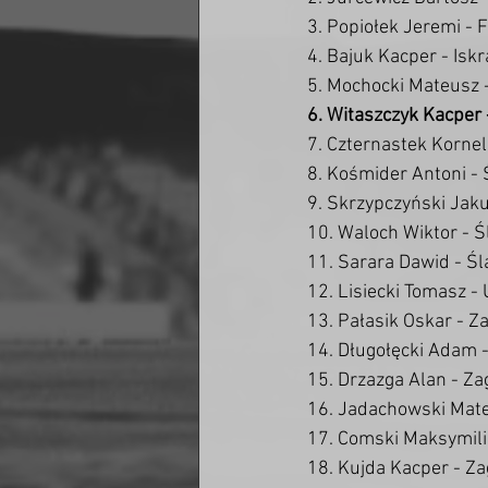
3. Popiołek Jeremi -
4. Bajuk Kacper - Iskr
5. Mochocki Mateusz 
6. Witaszczyk Kacper
7. Czternastek Korne
8. Kośmider Antoni -
9. Skrzypczyński Jak
10. Waloch Wiktor - 
11. Sarara Dawid - Ś
12. Lisiecki Tomasz -
13. Pałasik Oskar - Z
14. Długołęcki Adam -
15. Drzazga Alan - Za
16. Jadachowski Mate
17. Comski Maksymili
18. Kujda Kacper - Za