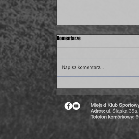
Komentarze
Napisz komentarz...
Były piłkarz świdnickiej Polonii w
piłkarskiej kadrze Polski!
Miejski Klub Sportow
Adres:
ul. Śląska 35a
Telefon komórkowy:
6