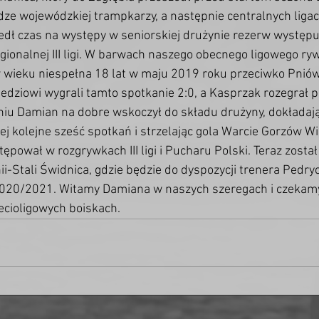
lidze wojewódzkiej trampkarzy, a następnie centralnych liga
zedł czas na występy w seniorskiej drużynie rezerw występu
onalnej III ligi. W barwach naszego obecnego ligowego rywal
 wieku niespełna 18 lat w maju 2019 roku przeciwko Pnió
edziowi wygrali tamto spotkanie 2:0, a Kasprzak rozegrał 
niu Damian na dobre wskoczył do składu drużyny, dokładają
 kolejne sześć spotkań i strzelając gola Warcie Gorzów Wi
ępował w rozgrywkach III ligi i Pucharu Polski. Teraz zosta
i-Stali Świdnica, gdzie będzie do dyspozycji trenera Pedry
020/2021. Witamy Damiana w naszych szeregach i czekam
cioligowych boiskach. 