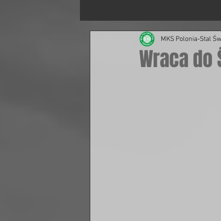
MKS Polonia-Stal Św
Wraca do Ś