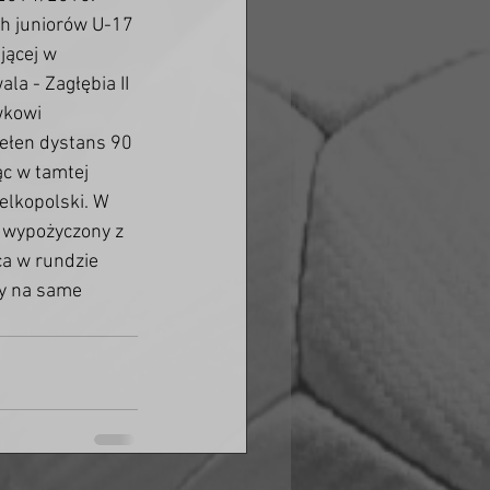
ch juniorów U-17 
jącej w 
a - Zagłębia II 
wkowi 
pełen dystans 90 
c w tamtej 
elkopolski. W 
ł wypożyczony z 
ca w rundzie 
y na same 