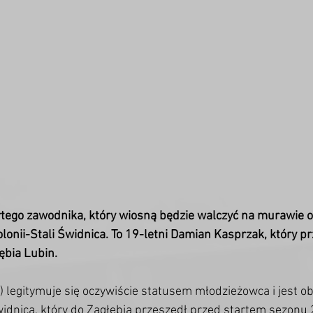
ego zawodnika, który wiosną będzie walczyć na murawie o
olonii-Stali Świdnica. To 19-letni Damian Kasprzak, który pr
ębia Lubin. 
 legitymuje się oczywiście statusem młodzieżowca i jest ob
dnica, który do Zagłębia przeszedł przed startem sezonu