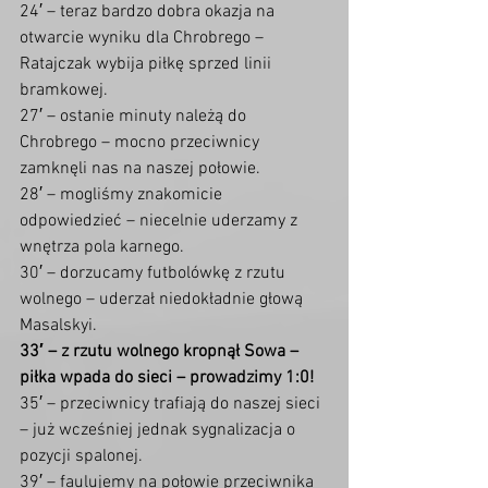
24′ – teraz bardzo dobra okazja na 
otwarcie wyniku dla Chrobrego – 
Ratajczak wybija piłkę sprzed linii 
bramkowej.
27′ – ostanie minuty należą do 
Chrobrego – mocno przeciwnicy 
zamknęli nas na naszej połowie.
28′ – mogliśmy znakomicie 
odpowiedzieć – niecelnie uderzamy z 
wnętrza pola karnego.
30′ – dorzucamy futbolówkę z rzutu 
wolnego – uderzał niedokładnie głową 
Masalskyi.
33′ – z rzutu wolnego kropnął Sowa – 
piłka wpada do sieci – prowadzimy 1:0!
35′ – przeciwnicy trafiają do naszej sieci 
– już wcześniej jednak sygnalizacja o 
pozycji spalonej.
39′ – faulujemy na połowie przeciwnika 