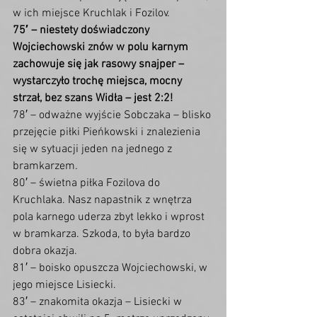
w ich miejsce Kruchlak i Fozilov.
75′ – niestety doświadczony 
Wojciechowski znów w polu karnym 
zachowuje się jak rasowy snajper – 
wystarczyło trochę miejsca, mocny 
strzał, bez szans Widła – jest 2:2!
78′ – odważne wyjście Sobczaka – blisko 
przejęcie piłki Pieńkowski i znalezienia 
się w sytuacji jeden na jednego z 
bramkarzem.
80′ – świetna piłka Fozilova do 
Kruchlaka. Nasz napastnik z wnętrza 
pola karnego uderza zbyt lekko i wprost 
w bramkarza. Szkoda, to była bardzo 
dobra okazja.
81′ – boisko opuszcza Wojciechowski, w 
jego miejsce Lisiecki.
83′ – znakomita okazja – Lisiecki w 