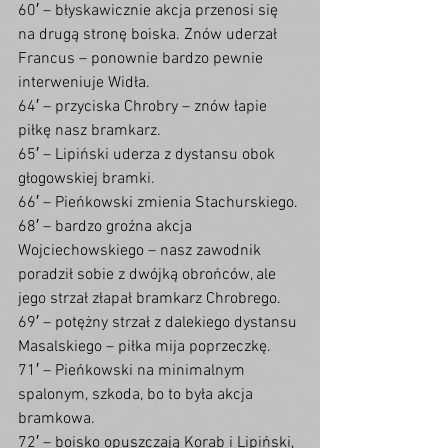
60′ – błyskawicznie akcja przenosi się 
na drugą stronę boiska. Znów uderzał 
Francus – ponownie bardzo pewnie 
interweniuje Widła.
64′ – przyciska Chrobry – znów łapie 
piłkę nasz bramkarz.
65′ – Lipiński uderza z dystansu obok 
głogowskiej bramki.
66′ – Pieńkowski zmienia Stachurskiego.
68′ – bardzo groźna akcja 
Wojciechowskiego – nasz zawodnik 
poradził sobie z dwójką obrońców, ale 
jego strzał złapał bramkarz Chrobrego.
69′ – potężny strzał z dalekiego dystansu 
Masalskiego – piłka mija poprzeczkę.
71′ – Pieńkowski na minimalnym 
spalonym, szkoda, bo to była akcja 
bramkowa.
72′ – boisko opuszczają Korab i Lipiński, 