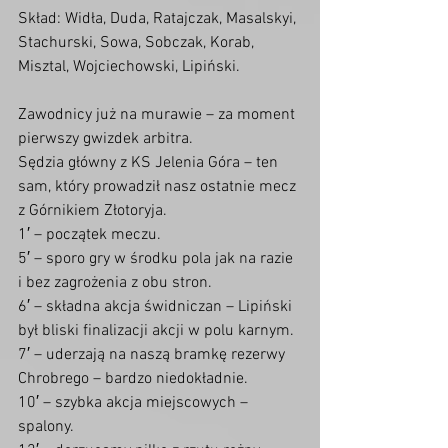
Skład: Widła, Duda, Ratajczak, Masalskyi, 
Stachurski, Sowa, Sobczak, Korab, 
Misztal, Wojciechowski, Lipiński.
Zawodnicy już na murawie – za moment 
pierwszy gwizdek arbitra.
Sędzia główny z KS Jelenia Góra – ten 
sam, który prowadził nasz ostatnie mecz 
z Górnikiem Złotoryja.
1′ – początek meczu.
5′ – sporo gry w środku pola jak na razie 
i bez zagrożenia z obu stron.
6′ – składna akcja świdniczan – Lipiński 
był bliski finalizacji akcji w polu karnym.
7′ – uderzają na naszą bramkę rezerwy 
Chrobrego – bardzo niedokładnie.
10′ – szybka akcja miejscowych – 
spalony.