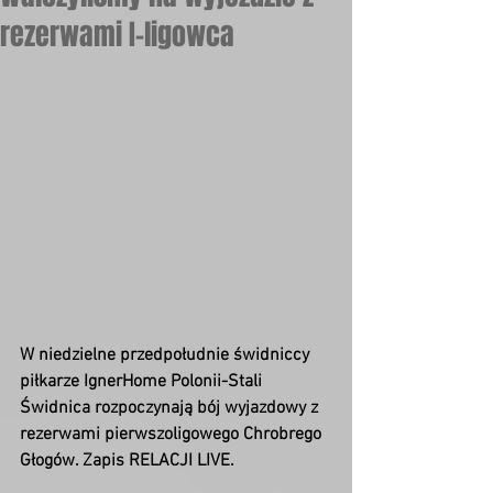
rezerwami I-ligowca
W niedzielne przedpołudnie świdniccy 
piłkarze IgnerHome Polonii-Stali 
Świdnica rozpoczynają bój wyjazdowy z 
rezerwami pierwszoligowego Chrobrego 
Głogów. Zapis RELACJI LIVE.