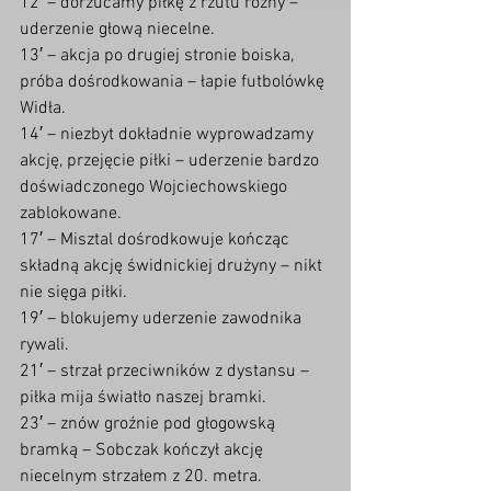
12′ – dorzucamy piłkę z rzutu rożny – 
uderzenie głową niecelne.
13′ – akcja po drugiej stronie boiska, 
próba dośrodkowania – łapie futbolówkę 
Widła.
14′ – niezbyt dokładnie wyprowadzamy 
akcję, przejęcie piłki – uderzenie bardzo 
doświadczonego Wojciechowskiego 
zablokowane.
17′ – Misztal dośrodkowuje kończąc 
składną akcję świdnickiej drużyny – nikt 
nie sięga piłki.
19′ – blokujemy uderzenie zawodnika 
rywali.
21′ – strzał przeciwników z dystansu – 
piłka mija światło naszej bramki.
23′ – znów groźnie pod głogowską 
bramką – Sobczak kończył akcję 
niecelnym strzałem z 20. metra.