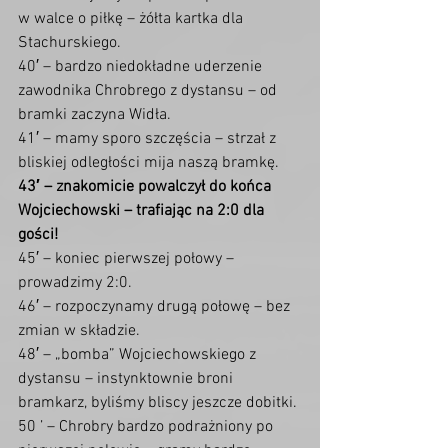
w walce o piłkę – żółta kartka dla 
Stachurskiego.
40′ – bardzo niedokładne uderzenie 
zawodnika Chrobrego z dystansu – od 
bramki zaczyna Widła.
41′ – mamy sporo szczęścia – strzał z 
bliskiej odległości mija naszą bramkę.
43′ – znakomicie powalczył do końca 
Wojciechowski – trafiając na 2:0 dla 
gości!
45′ – koniec pierwszej połowy – 
prowadzimy 2:0.
46′ – rozpoczynamy drugą połowę – bez 
zmian w składzie.
48′ – „bomba” Wojciechowskiego z 
dystansu – instynktownie broni 
bramkarz, byliśmy bliscy jeszcze dobitki.
50 ’ – Chrobry bardzo podrażniony po 