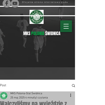
Oficjalna strona internetowa klubu
MKS
POLONIA
ŚWIDNICA
Post
MKS Polonia-Stal Świdnica
25 maj 2025
4 minut(y) czytania
Walczyliśmy na wyjeździe z