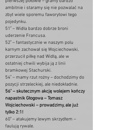
pierwszej połowie – gramy bardzo 
ambitnie i staramy się nie pozwalać na 
zbyt wiele sporemu faworytowi tego 
pojedynku.
51′ – Widła bardzo dobrze broni 
uderzenie Francusa.
52′ – fantastycznie w naszym polu 
karnym zachował się Wojciechowski, 
przerzucił piłkę nad Widłą, ale w 
ostatniej chwili wybija ją z linii 
bramkowej Stachurski.
54′ – mamy rzut rożny – dochodzimy do 
pozycji strzeleckiej, ale niedokładnie.
56′ – skutecznym akcję wolejem kończy 
napastnik Głogowa – Tomasz 
Wojciechowski – prowadzimy, ale już 
tylko 2:1!
60′ – atakujemy lewym skrzydłem – 
faulują rywale.