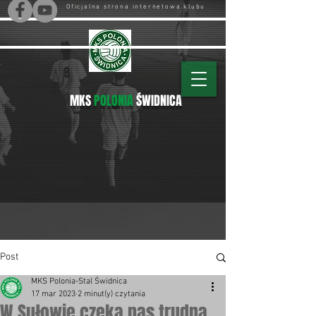
Oficjalna strona internetowa klubu
MKS
POLONIA
ŚWIDNICA
Post
MKS Polonia-Stal Świdnica
17 mar 2023
2 minut(y) czytania
W Sułowie czeka nas trudna