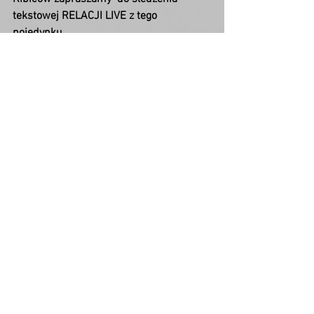
tekstowej RELACJI LIVE z tego 
pojedynku.
18. kolejka IV ligi – grupa wschodnia
:
 Piast Żmigród – Galakticos Solna 18 
marca, 15:00
 Skałki Stolec – Zamek Kamieniec 
Ząbkowicki 18 marca, 15:00
 Słowianin Wolibórz – Lechia 
Dzierżoniów 18 marca, 14:00
 Moto Jelcz Oława – Bielawianka Bielawa 
18 marca, 15:00
 Foto-Higiena Gać – Orzeł Ząbkowice 
Śląskie 18 marca, 14:00
 Barycz Sułów – IgnerHome Polonia-Stal 
Świdnica 18 marca, 15:00
 Sokół Marcinkowice – Piast Nowa Ruda 
18 marca, 15:00