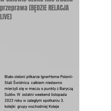
przeprawa [BĘDZIE RELACJA
LIVE]
Biało-zieloni piłkarze IgnerHome Polonii-
Stali Świdnica  całkiem niedawno 
mierzyli się w meczu o punkty z Baryczą 
Sułów. W  ostatni weekend listopada 
2022 roku w zaległym spotkaniu 3. 
kolejki  grupy wschodniej Koleje 