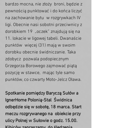
bardzo mocna, nie złoży  broni, będzie z 
pewnością punktować i do końca liczyć 
na zachowanie bytu  w rozgrywkach IV 
ligi. Obecnie nasi sobotni przeciwnicy z 
dorobkiem 19  „oczek” znajdują się na 
11. lokacie w ligowej tabeli. Dwanaście 
punktów  więcej (31) mają w swoim 
dorobku obecnie świdniczanie. Taka 
zdobycz  pozwala podopiecznym 
Grzegorza Borowego zajmować piątą 
pozycję w stawce,  mając tyle samo 
punktów, co czwarty Moto-Jelcz Oława.
Spotkanie pomiędzy Baryczą Sułów a 
IgnerHome Polonią-Stal  Świdnica 
odbędzie się w sobotę, 18 marca. Start 
meczu rozgrywanego na  obiekcie przy 
ulicy Polnej w Sułowie o godz. 15.00. 
Kibiców zapraszamy  do śledzenia 