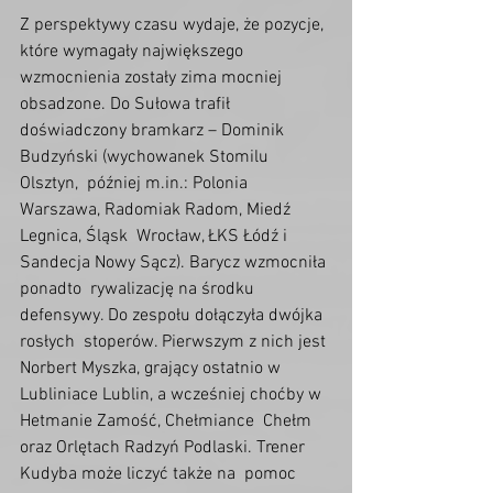
Z perspektywy czasu wydaje, że pozycje, 
które wymagały największego  
wzmocnienia zostały zima mocniej 
obsadzone. Do Sułowa trafił  
doświadczony bramkarz – Dominik 
Budzyński (wychowanek Stomilu 
Olsztyn,  później m.in.: Polonia 
Warszawa, Radomiak Radom, Miedź 
Legnica, Śląsk  Wrocław, ŁKS Łódź i 
Sandecja Nowy Sącz). Barycz wzmocniła 
ponadto  rywalizację na środku 
defensywy. Do zespołu dołączyła dwójka 
rosłych  stoperów. Pierwszym z nich jest 
Norbert Myszka, grający ostatnio w  
Lubliniace Lublin, a wcześniej choćby w 
Hetmanie Zamość, Chełmiance  Chełm 
oraz Orlętach Radzyń Podlaski. Trener 
Kudyba może liczyć także na  pomoc 