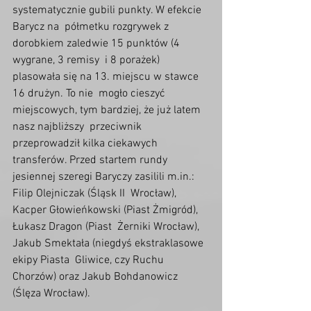
systematycznie gubili punkty. W efekcie 
Barycz na  półmetku rozgrywek z 
dorobkiem zaledwie 15 punktów (4 
wygrane, 3 remisy  i 8 porażek) 
plasowała się na 13. miejscu w stawce 
16 drużyn. To nie  mogło cieszyć 
miejscowych, tym bardziej, że już latem 
nasz najbliższy  przeciwnik 
przeprowadził kilka ciekawych 
transferów. Przed startem rundy  
jesiennej szeregi Baryczy zasilili m.in.: 
Filip Olejniczak (Śląsk II  Wrocław), 
Kacper Głowieńkowski (Piast Żmigród), 
Łukasz Dragon (Piast  Żerniki Wrocław), 
Jakub Smektała (niegdyś ekstraklasowe 
ekipy Piasta  Gliwice, czy Ruchu 
Chorzów) oraz Jakub Bohdanowicz 
(Ślęza Wrocław).