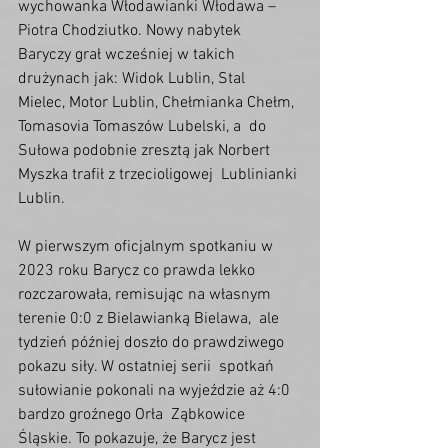
wychowanka Włodawianki Włodawa – 
Piotra Chodziutko. Nowy nabytek  
Baryczy grał wcześniej w takich 
drużynach jak: Widok Lublin, Stal  
Mielec, Motor Lublin, Chełmianka Chełm, 
Tomasovia Tomaszów Lubelski, a  do 
Sułowa podobnie zresztą jak Norbert 
Myszka trafił z trzecioligowej  Lublinianki 
Lublin.
W pierwszym oficjalnym spotkaniu w 
2023 roku Barycz co prawda lekko  
rozczarowała, remisując na własnym 
terenie 0:0 z Bielawianką Bielawa,  ale 
tydzień później doszło do prawdziwego 
pokazu siły. W ostatniej serii  spotkań 
sułowianie pokonali na wyjeździe aż 4:0 
bardzo groźnego Orła  Ząbkowice 
Śląskie. To pokazuje, że Barycz jest 