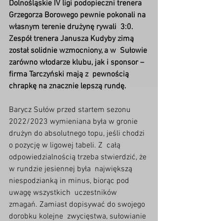
Dolnośląskie IV ligi podopieczni trenera  
Grzegorza Borowego pewnie pokonali na 
własnym terenie drużynę rywali  3:0. 
Zespół trenera Janusza Kudyby zimą 
został solidnie wzmocniony, a w  Sułowie 
zarówno włodarze klubu, jak i sponsor – 
firma Tarczyński mają z  pewnością 
chrapkę na znacznie lepszą rundę.
Barycz Sułów przed startem sezonu 
2022/2023 wymieniana była w gronie  
drużyn do absolutnego topu, jeśli chodzi 
o pozycję w ligowej tabeli. Z  całą 
odpowiedzialnością trzeba stwierdzić, że 
w rundzie jesiennej była  największą 
niespodzianką in minus, biorąc pod 
uwagę wszystkich  uczestników 
zmagań. Zamiast dopisywać do swojego 
dorobku kolejne  zwycięstwa, sułowianie 