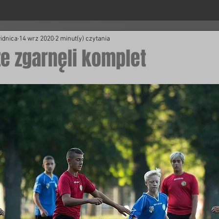
idnica
14 wrz 2020
2 minut(y) czytania
e zgarnęli komplet