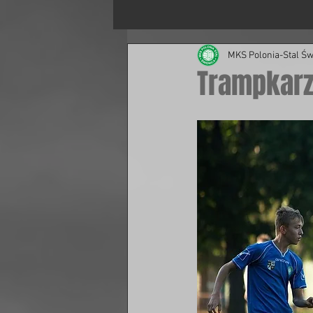
MKS Polonia-Stal Św
Trampkarz