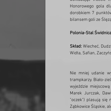
Honorowego gola dla
dorobkiem 7 punktów z
bilansem goli ze Ślęz
Polonia-Stal Świdnica
Skład:
 Wiecheć, Dudzic
Widła, Safian, Zaczyńs
Nie mniej udanie wyp
trampkarzy. Biało-zie
wyjeździe miejscową L
Marek Jurczak, Dawi
"oczek") plasują się 
Ząbkowice Śląskie, al