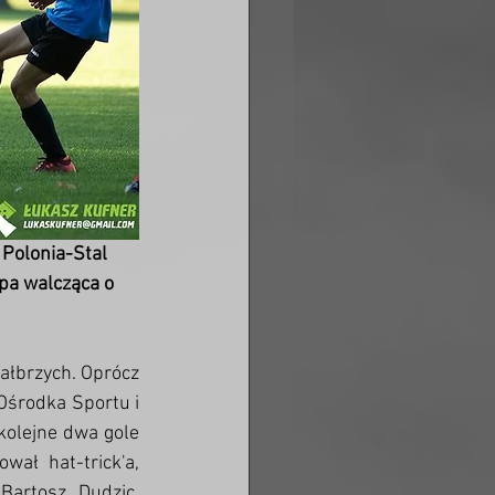
Polonia-Stal 
ipa walcząca o 
ałbrzych. Oprócz 
środka Sportu i 
kolejne dwa gole 
ał hat-trick'a, 
artosz Dudzic. 