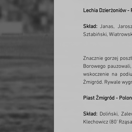
Lechia Dzierżoniów - 
Skład: 
Janas, Jarosz
Sztabiński, Wiatrowsk
Znacznie gorzej posz
Borowego pauzowali, 
wskoczenie na podium
Żmigród. Rywale wygral
Piast Żmigród - Polon
Skład:
 Doliński, Zale
Klechowicz (80' Rząsa)