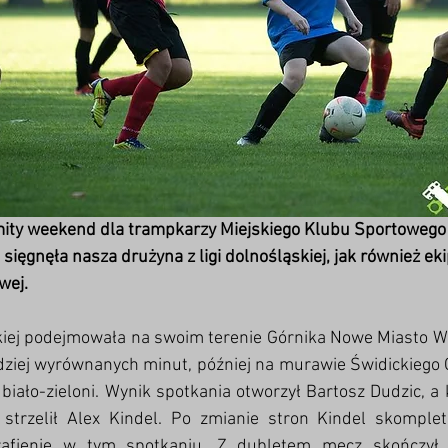
mity weekend dla trampkarzy Miejskiego Klubu Sportowego 
sięgnęła nasza drużyna z ligi dolnośląskiej, jak również ek
wej. 
skiej podejmowała na swoim terenie Górnika Nowe Miasto W
dziej wyrównanych minut, później na murawie Świdickiego O
biało-zieloni. Wynik spotkania otworzył Bartosz Dudzic, a 
strzelił Alex Kindel. Po zmianie stron Kindel skompletow
trafienie w tym spotkaniu. Z dubletem mecz skończył B