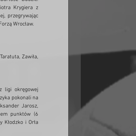
otra Krygiera z 
ej, przegrywając 
Forzą Wrocław. 
Taratuta, Zawiła, 
 ligi okręgowej 
zyka pokonali na 
eksander Jarosz, 
tem punktów (6 
y Kłodzko i Orła 