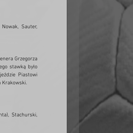
 Nowak, Sauter, 
enera Grzegorza 
ego stawką było 
eździe Piastowi 
n Krakowski. 
ta), Stachurski, 