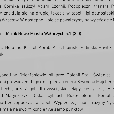
 Górnika zaliczył Adam Czornij. Podopieczni trenera Pi
najdują się na drugiej lokacie w tabeli ligi dolnośląski
ą Wrocław. W następnej kolejce powalczymy na wyjeździe z 
 - Górnik Nowe Miasto Wałbrzych 5:1 (3:0)
, Holband, Kindel, Korab, Król, Lipiński, Paliński, Pawlik, 
ki. 
adli w Dzierżoniowie piłkarze Polonii-Stali Świdnica z
loni prowadzeni tego dnia przez trenera Szymona Majcherc
echię 4:3. Z goli dla zwycięskiej ekipy cieszyli się: Al
d Matyszczyk i Oskar Cybruch. Biało-zieloni z komple
na trzeciej pozycji w tabeli. Wyprzedzają nas drużyny Nys
e mają na swoim koncie tyle samo punktów. 