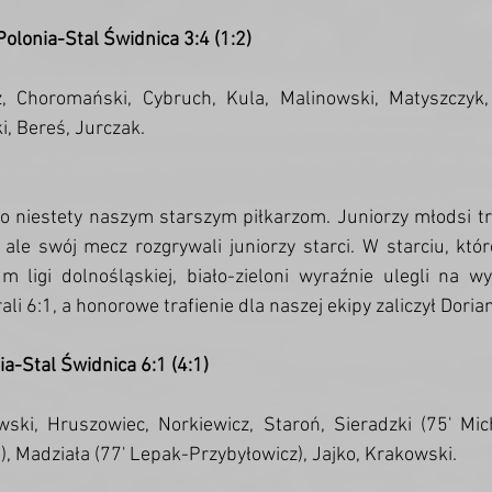
Polonia-Stal Świdnica 3:4 (1:2)
, Choromański, Cybruch, Kula, Malinowski, Matyszczyk,
i, Bereś, Jurczak. 
ło niestety naszym starszym piłkarzom. Juniorzy młodsi tr
ale swój mecz rozgrywali juniorzy starci. W starciu, któr
 ligi dolnośląskiej, biało-zieloni wyraźnie ulegli na wyj
i 6:1, a honorowe trafienie dla naszej ekipy zaliczył Doria
ia-Stal Świdnica 6:1 (4:1)
wski, Hruszowiec, Norkiewicz, Staroń, Sieradzki (75' Mich
, Madziała (77' Lepak-Przybyłowicz), Jajko, Krakowski.   