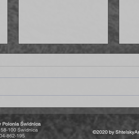
Strzelamy osiem goli Delcie - IV
Wygr
liga coraz bliżej!
końc
y Polonia Świdnica
, 58-100 Świdnica
©2020 by ShtelskyAr
04-862-195