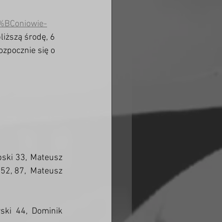
5%BConiowie-
bliższą środę, 6 
zpocznie się o  
pski 33, Mateusz 
52, 87,  Mateusz 
ski 44, Dominik 