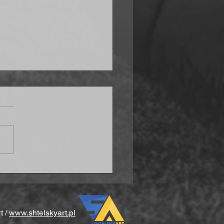
ana po problemach w
ówce
t /
www.shtelskyart.pl