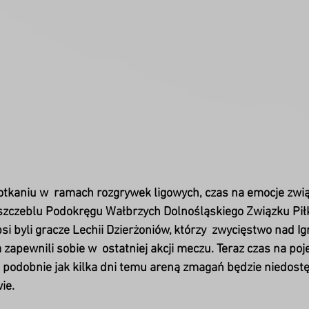
aniu w  ramach rozgrywek ligowych, czas na emocje zwią
szczeblu Podokręgu Wałbrzych Dolnośląskiego Związku Piłk
si byli gracze Lechii Dzierżoniów, którzy  zwycięstwo nad 
zapewnili sobie w  ostatniej akcji meczu. Teraz czas na poj
 i podobnie jak kilka dni temu areną zmagań będzie niedostę
ie.