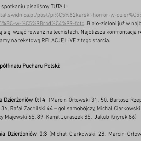
 spotkaniu pisaliśmy TUTAJ: 
stal.swidnica.pl/post/pi%C5%82karski-horror-w-dzier%C
5%BC-w-%C5%9Brod%C4%99-foto
 .Biało-zieloni już w naj
 się  wziąć rewanż na lechistach. Najbliższa konfrontacja ro
zamy na tekstową RELACJĘ LIVE z tego starcia.
półfinału Pucharu Polski:
ia Dzierżoniów 0:14
  (Marcin Orłowski 31, 50, Bartosz Rze
 36, Rafał Zachilski 44 – gol samobójczy, Michał Ciarkowski 
y Majewski 65, 89, Kamil Juraszek 85,  Jakub Knyrek 86)
ia Dzierżoniów 0:3
 (Michał Ciarkowski 28, Marcin Orłow