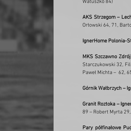
Watuszko 84)
AKS Strzegom – Lech
Orłowski 64, 71, Bart
IgnerHome Polonia-St
MKS Szczawno Zdrój 
Starczukowski 32, Fil
Paweł Michta –  62, 6
Górnik Wałbrzych – I
Granit Roztoka – Ign
89 – Robert Myrta 29,
Pary półfinałowe Pu