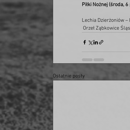
Piłki Nożnej (środa, 6
Lechia Dzierżoniów –
 Orzeł Ząbkowice Ślą
Ostatnie posty