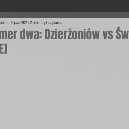
idnica
5 paź 2021
2 minut(y) czytania
umer dwa: Dzierżoniów vs Św
E]