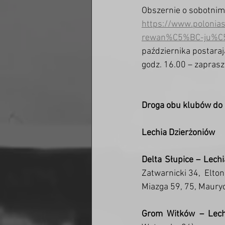
Obszernie o sobotnim
https://www.polonia
rewan%C5%BC-ju%C
października postarają
godz. 16.00 – zapras
Droga obu klubów do 
Lechia Dzierżoniów
Delta Słupice – Lech
Zatwarnicki 34,  Elton
Miazga 59, 75, Mauryc
Grom Witków – Lech