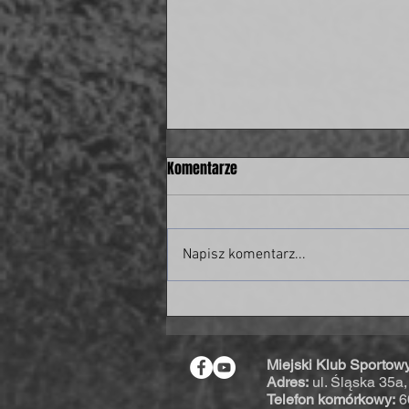
Komentarze
Napisz komentarz...
Były piłkarz świdnickiej Polonii w
piłkarskiej kadrze Polski!
Miejski Klub Sportow
Adres:
ul. Śląska 35a
Telefon komórkowy:
6