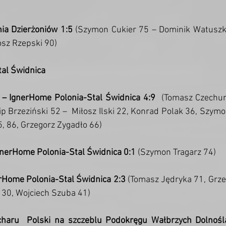
ia Dzierżoniów 1:5
 (Szymon Cukier 75 – Dominik Watuszko
osz Rzepski 90)
al Świdnica
– IgnerHome Polonia-Stal Świdnica 4:9
  (Tomasz Czechur
ip Brzeziński 52 –  Miłosz Ilski 22, Konrad Polak 36, Szymon
5, 86, Grzegorz Zygadło 66)
gnerHome Polonia-Stal Świdnica 0:1
 (Szymon Tragarz 74)
erHome Polonia-Stal Świdnica 2:3
 (Tomasz Jędryka 71, Grze
 30, Wojciech Szuba 41)
charu  Polski na szczeblu Podokręgu Wałbrzych Dolnoślą