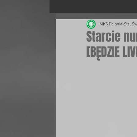
MKS Polonia-Stal Św
Starcie n
[BĘDZIE LIV