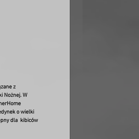
zane z 
i Nożnej. W  
IgnerHome 
edynek o wielki 
pny dla  kibiców 