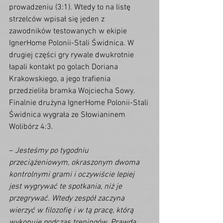
prowadzeniu (3:1). Wtedy to na listę 
strzelców wpisał się jeden z 
zawodników testowanych w ekipie 
IgnerHome Polonii-Stali Świdnica. W 
drugiej części gry rywale dwukrotnie 
łapali kontakt po golach Doriana 
Krakowskiego, a jego trafienia 
przedzieliła bramka Wojciecha Sowy. 
Finalnie drużyna IgnerHome Polonii-Stali 
Świdnica wygrała ze Słowianinem 
Wolibórz 4:3.
– 
Jesteśmy po tygodniu 
przeciążeniowym, okraszonym dwoma 
kontrolnymi grami i oczywiście lepiej 
jest wygrywać te spotkania, niż je 
przegrywać. Wtedy zespół zaczyna 
wierzyć w filozofię i w tą pracę, którą 
wykonuje podczas treningów. Prawdą 