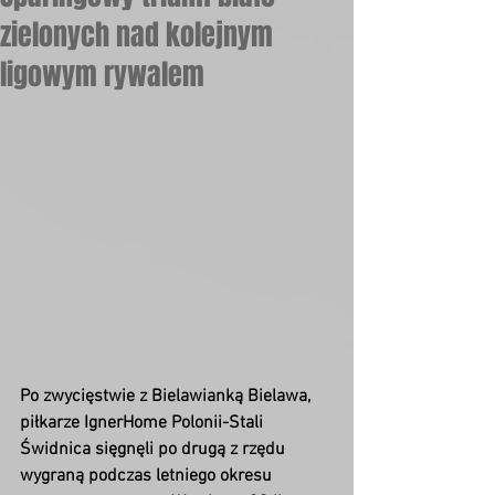
zielonych nad kolejnym
ligowym rywalem
Po zwycięstwie z Bielawianką Bielawa, 
piłkarze IgnerHome Polonii-Stali 
Świdnica sięgnęli po drugą z rzędu 
wygraną podczas letniego okresu 