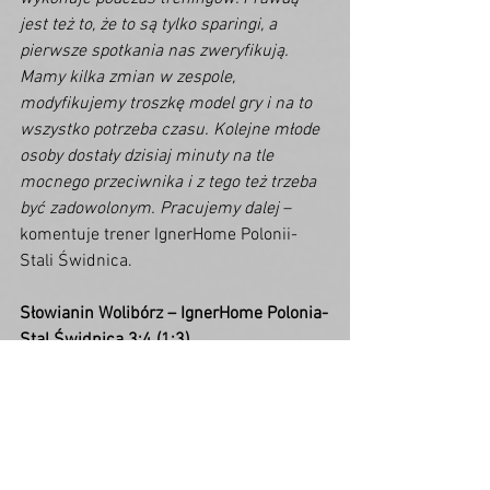
jest też to, że to są tylko sparingi, a 
pierwsze spotkania nas zweryfikują. 
Mamy kilka zmian w zespole, 
modyfikujemy troszkę model gry i na to 
wszystko potrzeba czasu. Kolejne młode 
osoby dostały dzisiaj minuty na tle 
mocnego przeciwnika i z tego też trzeba 
być zadowolonym. Pracujemy dalej
 – 
komentuje trener IgnerHome Polonii-
Stali Świdnica.
Słowianin Wolibórz – IgnerHome Polonia-
Stal Świdnica 3:4 (1:3)