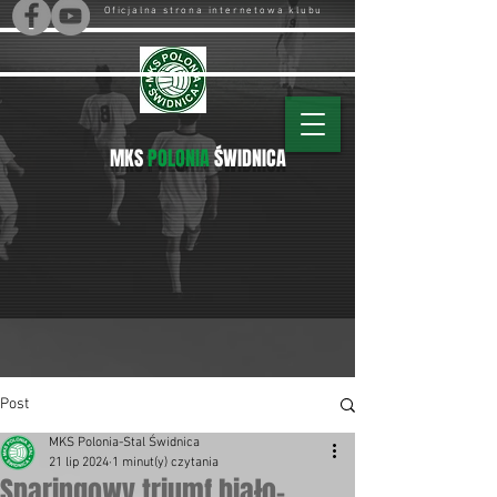
Oficjalna strona internetowa klubu
MKS
POLONIA
ŚWIDNICA
Post
MKS Polonia-Stal Świdnica
21 lip 2024
1 minut(y) czytania
Sparingowy triumf biało-