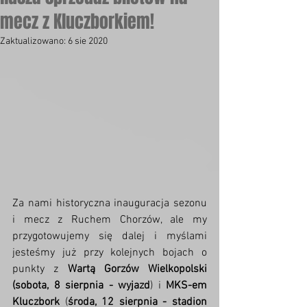
mecz z Kluczborkiem!
Zaktualizowano:
6 sie 2020
Za nami historyczna inauguracja sezonu 
i mecz z Ruchem Chorzów, ale my 
przygotowujemy się dalej i myślami 
jesteśmy już przy kolejnych bojach o 
punkty z 
Wartą Gorzów Wielkopolski 
(sobota, 8 sierpnia - wyjazd
) i 
MKS-em 
Kluczbork
 (
środa, 12 sierpnia - stadion 