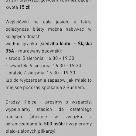
byłym pierwszoligowcem również będą - 
kwota 
15 zł
!
Wejściówki na całą jesień, a także 
pojedyncze bilety można nabywać w 
kolejnych dniach
według grafiku (
siedziba klubu - Śląska 
35A
 - murowany budynek):
- środa, 5 sierpnia: 16.30 - 19.30
- czwartek, 6 sierpnia: 16.30 - 19.30
- piątek, 7 sierpnia: 16.30 - 19.30
lub do wyczerpania zapasów, jak miało to 
miejsce podczas spotkania z Ruchem...
Drodzy Kibice - prosimy o wsparcie, 
wypełniamy stadion do ostatniego 
miejsca (obecnie w związku z 
ograniczeniami to 
500 osób
) i wspieramy 
biało-zielonych piłkarzy!