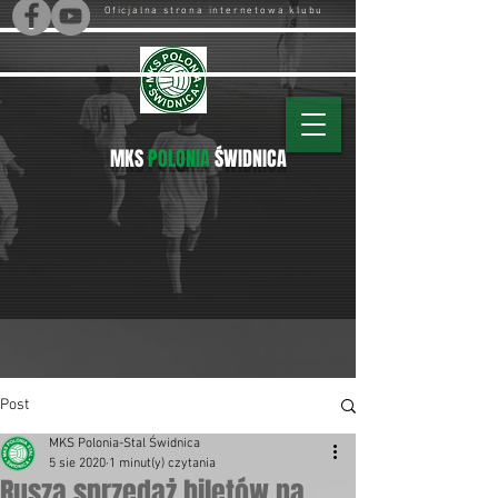
Oficjalna strona internetowa klubu
MKS
POLONIA
ŚWIDNICA
Post
MKS Polonia-Stal Świdnica
5 sie 2020
1 minut(y) czytania
Rusza sprzedaż biletów na