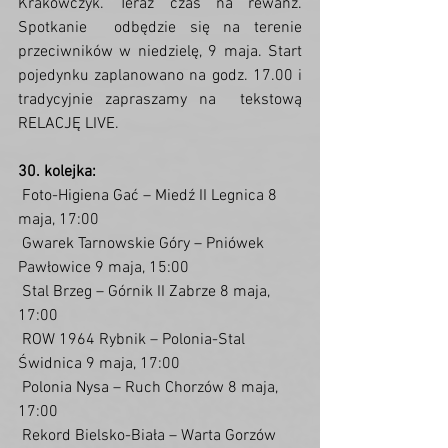
Krakowczyk. Teraz czas na rewanż. 
Spotkanie  odbędzie się na terenie 
przeciwników w niedzielę, 9 maja. Start  
pojedynku zaplanowano na godz. 17.00 i 
tradycyjnie zapraszamy na  tekstową 
RELACJĘ LIVE.
30. kolejka:
 Foto-Higiena Gać – Miedź II Legnica 8 
maja, 17:00
 Gwarek Tarnowskie Góry – Pniówek 
Pawłowice 9 maja, 15:00
 Stal Brzeg – Górnik II Zabrze 8 maja, 
17:00
 ROW 1964 Rybnik – Polonia-Stal 
Świdnica 9 maja, 17:00
 Polonia Nysa – Ruch Chorzów 8 maja, 
17:00
 Rekord Bielsko-Biała – Warta Gorzów 