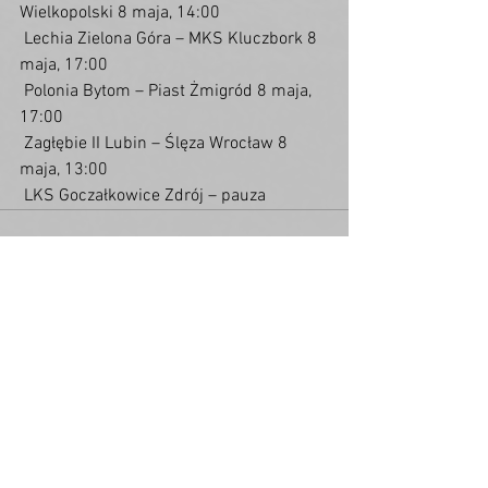
Wielkopolski 8 maja, 14:00
 Lechia Zielona Góra – MKS Kluczbork 8 
maja, 17:00
 Polonia Bytom – Piast Żmigród 8 maja, 
17:00
 Zagłębie II Lubin – Ślęza Wrocław 8 
maja, 13:00
 LKS Goczałkowice Zdrój – pauza
Zobacz wszystkie
Ostatnie posty