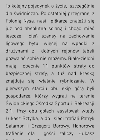
To kolejny pojedynek o życie,  szczególnie 
dla świdniczan. Po ostatniej przegranej z 
Polonią Nysa, nasi  piłkarze znaleźli się 
już pod absolutną ścianą i chcąc mieć 
jeszcze  cień szansy na zachowanie 
ligowego bytu, więcej na wpadki z 
drużynami z  dolnych rejonów tabeli 
pozwalać sobie nie możemy. Biało-zieloni 
mają  obecnie 11 punktów straty do 
bezpiecznej strefy, a tuż nad kreską  
znajdują się właśnie rybniczanie. W 
pierwszym starciu obu ekip górą byli  
gospodarze, którzy wygrali na terenie 
Świdnickiego Ośrodka Sportu i  Rekreacji 
2:1. Przy obu golach asystował wtedy 
Łukasz Sztylka, a do  sieci trafiali Patryk 
Salamon i Grzegorz Borowy. Honorowe 
trafienie dla  gości zaliczył Łukasz 