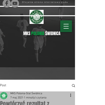
Oficjalna strona internetowa klubu
MKS
POLONIA
ŚWIDNICA
Post
MKS Polonia-Stal Świdnica
7 maj 2021
1 minut(y) czytania
Powtórzyć rezultat z