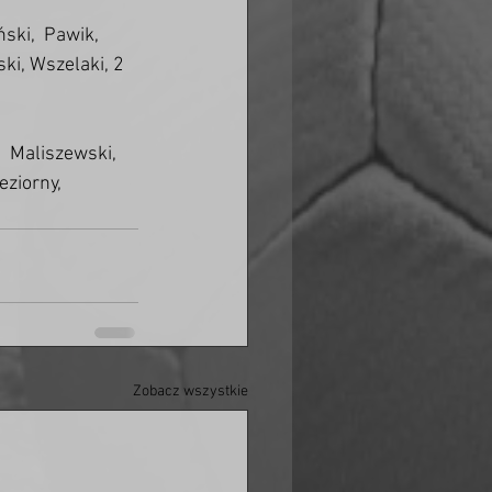
ski,  Pawik, 
ki, Wszelaki, 2 
  Maliszewski, 
ziorny, 
Zobacz wszystkie