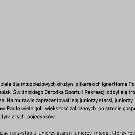
dziela dla młodzieżowych drużyn  piłkarskich IgnerHome Polo
boisk  Świdnickiego Ośrodka Sportu i Rekreacji odbył się tró
a. Na murawie zaprezentowali się juniorzy starsi, juniorzy  
. Padło wiele goli, większość zaliczonych  po stronie gospo
żdym z tych  pojedynków. 
acji przystąpili juniorzy starsi i juniorzy  młodsi, którzy ró