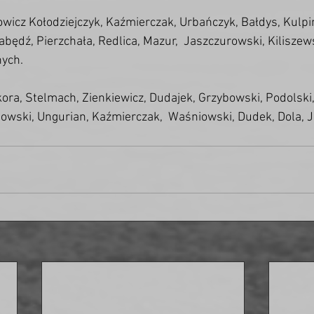
owicz Kołodziejczyk, Kaźmierczak, Urbańczyk, Bałdys, Kulpiń
będź, Pierzchała, Redlica, Mazur,  Jaszczurowski, Kiliszews
ych.
ikora, Stelmach, Zienkiewicz, Dudajek, Grzybowski, Podolski,
wski, Ungurian, Kaźmierczak,  Waśniowski, Dudek, Dola, Je