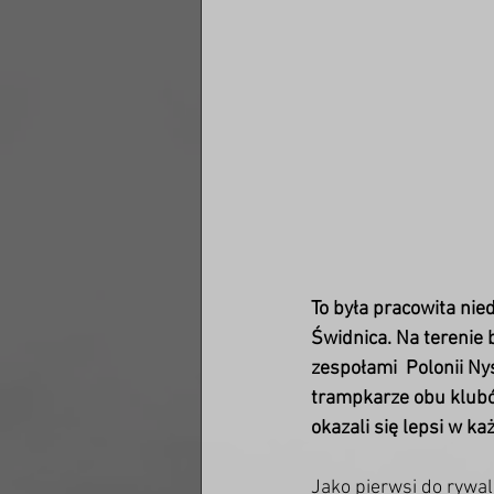
To była pracowita nie
Świdnica. Na terenie 
zespołami  Polonii Nys
trampkarze obu klubów
okazali się lepsi w ka
Jako pierwsi do rywaliz