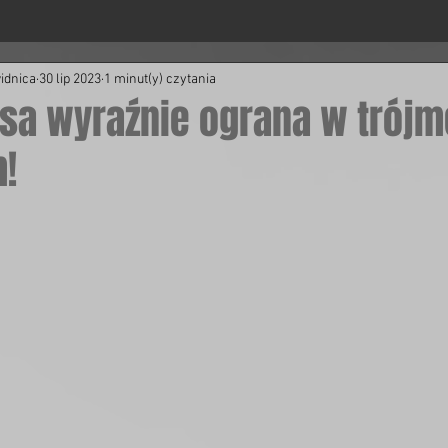
idnica
30 lip 2023
1 minut(y) czytania
ysa wyraźnie ograna w trój
m!