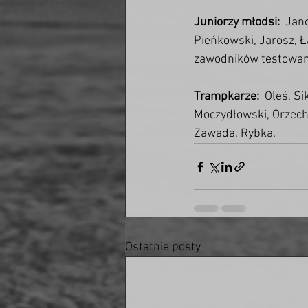
Juniorzy młodsi:
  Jan
Pieńkowski, Jarosz, Ła
zawodników testowan
Trampkarze:
  Oleś, S
Moczydłowski, Orzecho
Zawada, Rybka. 
Ostatnie posty