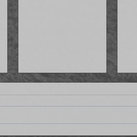
Strzelamy osiem goli Delcie - IV
Wygr