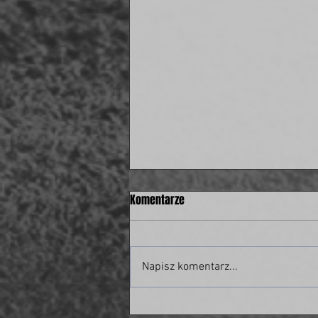
Komentarze
Napisz komentarz...
Były piłkarz świdnickiej Polonii w