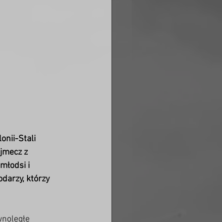
nii-Stali 
jmecz z 
młodsi i 
darzy, którzy 
wnoległe 