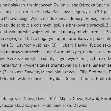
ie na boiskach  treningowych Świdnickiego Ośrodka Sportu i 
dzeni przez trenera Patryka Paszkowskiego wygrali 2:1 po tr
a Malawskiego. Wynik nie do końca oddaje przebieg  meczu
okazji do zdobycia kolejnych  goli, ale brakowało precyzji. Z
oli  zakończyli swoje spotkanie juniorzy młodsi trenera P
ie zwyciężyli 10:1, a bogatym łupem bramkowym podzielili s
chała (3), Szymon Kulpiński (3) i Hubert  Pawlik. Tuż po zak
em juniorów starszych i  juniorów młodszych, na boisku zame
.  Mecz zakończył się identycznym wynikiem, jak ten z udz
era Piotra Krygiera także triumfował 10:1, a na  listę strz
  (2), Łukasz Zawada, Michał Maliszewski, Filip Stelmach, Pi
 Orzechowski, Franciszek Rybka i Dominik Dudek.  Padło do
a, Ratajczak, Oboza, Dawid, Król, Migas, Gliwa, Kałwak, Korab,
soczański, Zaczyński, Ptak, Siekierka,  Zawiła.