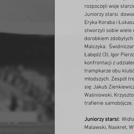
rozpoczęli woje starc
Juniorzy starsi  dowo
Eryka Koraba i Łukasz
stworzyli sobie wiele 
dorobkiem zdobytych g
Malczyka.  Świdniczan
Łabędź (3), Igor Pierz
konfrontacji z udział
trampkarze obu klubów
młodszych. Zespół tren
się: Jakub Zienkiewicz
Waśniowski, Krzysztof
trafienie samobójcze.
Juniorzy starsi:
  Widł
Malawski, Naskret, Wy