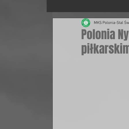
MKS Polonia-Stal Św
Polonia N
piłkarski