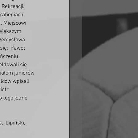
Rekreacji. 
afieniach  
. Miejscowi 
 większym 
rzemysława 
ię:  Paweł 
ończeniu 
ldowali się 
iałem juniorów  
elców wpisali 
otr  
 tego jedno 
  Lipiński, 