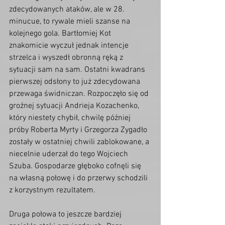
zdecydowanych ataków, ale w 28. 
minucue, to rywale mieli szanse na 
kolejnego gola. Bartłomiej Kot 
znakomicie wyczuł jednak intencje 
strzelca i wyszedł obronną ręką z 
sytuacji sam na sam. Ostatni kwadrans 
pierwszej odsłony to już zdecydowana 
przewaga świdniczan. Rozpoczęło się od 
groźnej sytuacji Andrieja Kozachenko, 
który niestety chybił, chwilę później 
próby Roberta Myrty i Grzegorza Zygadło 
zostały w ostatniej chwili zablokowane, a 
niecelnie uderzał do tego Wojciech 
Szuba. Gospodarze głęboko cofnęli się 
na własną połowę i do przerwy schodzili 
z korzystnym rezultatem. 
Druga połowa to jeszcze bardziej 