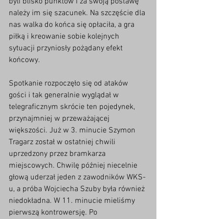
byli blisko punktów i za swoją postawę 
należy im się szacunek. Na szczęście dla 
nas walka do końca się opłaciła, a gra 
piłką i kreowanie sobie kolejnych 
sytuacji przyniosły pożądany efekt 
końcowy. 
Spotkanie rozpoczęło się od ataków 
gości i tak generalnie wyglądał w 
telegraficznym skrócie ten pojedynek, 
przynajmniej w przeważającej 
większości. Już w 3. minucie Szymon 
Tragarz został w ostatniej chwili 
uprzedzony przez bramkarza 
miejscowych. Chwilę później niecelnie 
głową uderzał jeden z zawodników WKS-
u, a próba Wojciecha Szuby była również 
niedokładna. W 11. minucie mieliśmy 
pierwszą kontrowersję. Po 