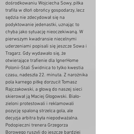
dośrodkowaniu Wojciecha Sowy, piłka 
trafiła w dłoń obrońcy gospodarzy, lecz 
sędzia nie zdecydował się na 
podyktowanie jedenastki, uznając to 
chyba jako sytuację nieoczekiwaną. W 
pierwszym kwadransie niecelnymi 
uderzeniami popisali się jeszcze Sowa i 
Tragarz. Gdy wydawało się, że 
otwierające trafienie dla IgnerHome 
Polonii-Stali Świdnica to tylko kwestia 
czasu, nadeszła 22. minuta. Z narożnika 
pola karnego piłkę dorzucił Tomasz 
Rajczakowski, a głową do naszej sieci 
skierował ją Maciej Głogowski. Biało-
zieloni protestowali i reklamowali 
pozycję spaloną strzelca gola, ale 
decyzja arbitra była niepodważalna. 
Podopieczni trenera Grzegorza 
Borowego ruszyli do jeszcze bardziej 