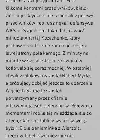
zaciekłe ataki przyjezdnych. Poza 
kilkoma kontrami przeciwników, biało-
zieloni praktycznie nie schodzili z polowy 
przeciwników i co rusz nękali defensywę 
WKS-u. Sygnał do ataku dał już w 47. 
minucie Andriej Kozachenko, który 
próbował skutecznie zamknąć akcję z 
lewej strony pola karnego. Z minuty na 
minutę w szesnastce przeciwników 
kotłowało się coraz mocniej. W ostatniej 
chwili zablokowany został Robert Myrta, 
a próbujący dobijać jeszcze to uderzenie 
Wojciech Szuba też został 
powstrzymany przez ofiarnie 
interweniujących defensorów. Przewaga 
momentami robiła się miażdżąca, ale co 
z tego, skoro na tablicy wyników wciąż 
było 1:0 dla beniaminka z Wierzbic. 
Trzeci w tabeli świdniczanie nie 