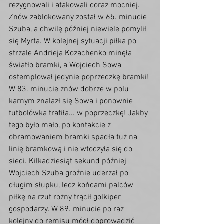
rezygnowali i atakowali coraz mocniej. 
Znów zablokowany został w 65. minucie 
Szuba, a chwilę później niewiele pomylił 
się Myrta. W kolejnej sytuacji piłka po 
strzale Andrieja Kozachenko minęła 
światło bramki, a Wojciech Sowa 
ostemplował jedynie poprzeczkę bramki! 
W 83. minucie znów dobrze w polu 
karnym znalazł się Sowa i ponownie 
futbolówka trafiła... w poprzeczkę! Jakby 
tego było mało, po kontakcie z 
obramowaniem bramki spadła tuż na 
linię bramkową i nie wtoczyła się do 
sieci. Kilkadziesiąt sekund później 
Wojciech Szuba groźnie uderzał po 
długim słupku, lecz końcami palców 
piłkę na rzut rożny trącił golkiper 
gospodarzy. W 89. minucie po raz 
kolejny do remisu mógł doprowadzić 