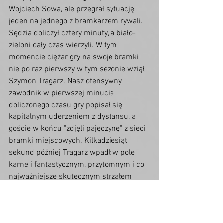
Wojciech Sowa, ale przegrał sytuację 
jeden na jednego z bramkarzem rywali. 
Sędzia doliczył cztery minuty, a biało-
zieloni cały czas wierzyli. W tym 
momencie ciężar gry na swoje bramki 
nie po raz pierwszy w tym sezonie wziął 
Szymon Tragarz. Nasz ofensywny 
zawodnik w pierwszej minucie 
doliczonego czasu gry popisał się 
kapitalnym uderzeniem z dystansu, a 
goście w końcu "zdjęli pajęczynę" z sieci 
bramki miejscowych. Kilkadziesiąt 
sekund później Tragarz wpadł w pole 
karne i fantastycznym, przytomnym i co 
najważniejsze skutecznym strzałem 
wyprowadził nas na prowadzenie. Do 
końcowego gwizdka arbitra nic się nie 
zmieniło, drużyna IgnerHome Polonii-