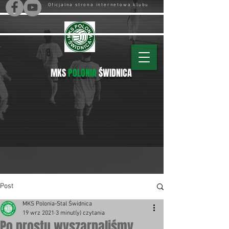
Oficjalna strona internetowa klubu
MKS
POLONIA
ŚWIDNICA
Post
MKS Polonia-Stal Świdnica
19 wrz 2021
3 minut(y) czytania
Po prostu wyszarpaliśmy