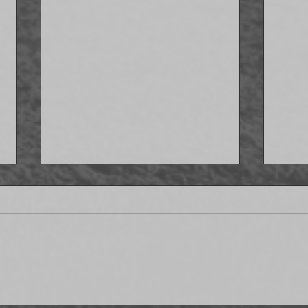
Strzelamy osiem goli Delcie - IV
Wygr