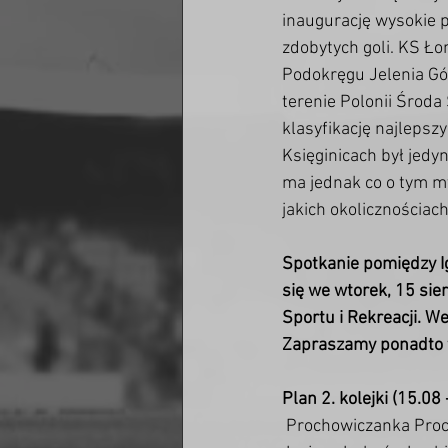
inaugurację wysokie 
zdobytych goli. KS Ł
Podokręgu Jelenia Gór
terenie Polonii Środa 
klasyfikację najlepsz
Księginicach był jedy
ma jednak co o tym my
jakich okolicznościac
Spotkanie pomiędzy 
się we wtorek, 15 sie
Sportu i Rekreacji. We
Zapraszamy ponadto t
Plan 2. kolejki (15.08
 Prochowiczanka Pro