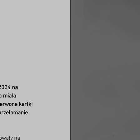
2024 na 
a miała 
zerwone kartki 
przełamanie 
towały na 