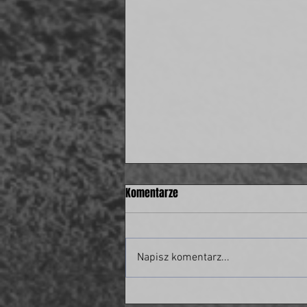
Komentarze
Napisz komentarz...
Były piłkarz świdnickiej Polonii w