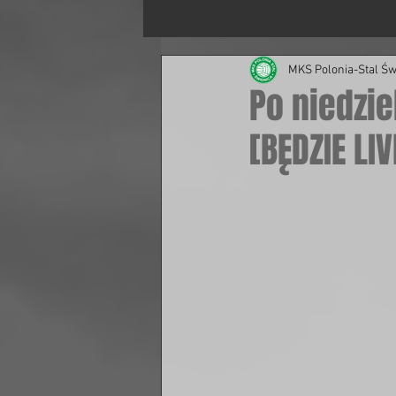
MKS Polonia-Stal Św
Po niedzi
[BĘDZIE LIV