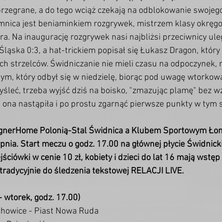
przegrane, a do tego wciąż czekają na odblokowanie swojeg
omnica jest beniaminkiem rozgrywek, mistrzem klasy okręgo
a. Na inaugurację rozgrywek nasi najbliżsi przeciwnicy ule
Śląska 0:3, a hat-trickiem popisał się Łukasz Dragon, który
ych strzelców. Świdniczanie nie mieli czasu na odpoczynek,
nym, który odbył się w niedzielę, biorąc pod uwagę wtorkową
śleć, trzeba wyjść dziś na boisko, "zmazując plamę" bez w
h ona nastąpiła i po prostu zgarnąć pierwsze punkty w tym 
IgnerHome Polonią-Stal Świdnica a Klubem Sportowym Łom
rpnia. Start meczu o godz. 17.00 na głównej płycie Świdnic
jściówki w cenie 10 zł, kobiety i dzieci do lat 16 mają wstęp 
radycyjnie do śledzenia tekstowej RELACJI LIVE. 
 - wtorek, godz. 17.00)
chowice - Piast Nowa Ruda 