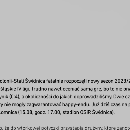
lonii-Stali Świdnica fatalnie rozpoczęli nowy sezon 2023/
ląskie IV ligi. Trudno nawet oceniać samą grę, bo to nie on
ik (0:4), a okoliczności do jakich doprowadziliśmy. Dwie c
y nie mogły zagwarantować happy-endu. Już dziś czas na 
mnica (15.08, godz. 17.00, stadion OSiR Świdnica).
ło, że do wtorkowej potyczki przystąpią drużyny, które zano