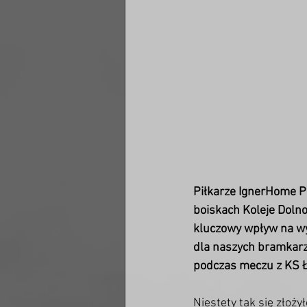
Piłkarze IgnerHome Po
boiskach Koleje Dolnoś
kluczowy wpływ na wyn
dla naszych bramkarz
podczas meczu z KS Ło
Niestety tak się złoży