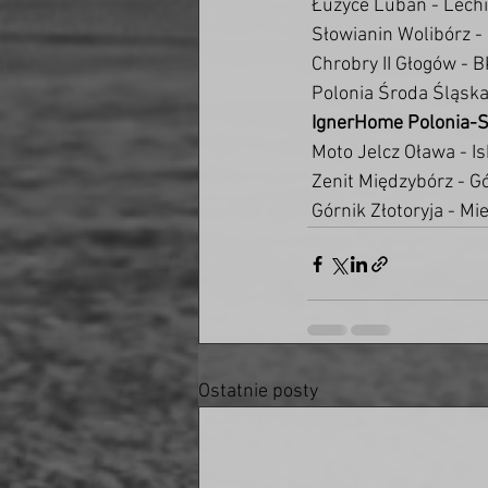
 Łużyce Lubań - Lech
 Słowianin Wolibórz -
 Chrobry II Głogów -
 Polonia Środa Śląska
 IgnerHome Polonia-S
 Moto Jelcz Oława - Is
 Zenit Międzybórz - 
 Górnik Złotoryja - Mi
Ostatnie posty