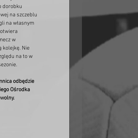
o dorobku 
wej na szczeblu 
gli na własnym 
 otwiera 
 mecz w 
 kolejkę. Nie 
zględu na to w 
sezonie.
nica odbędzie 
kiego Ośrodka 
wolny. 