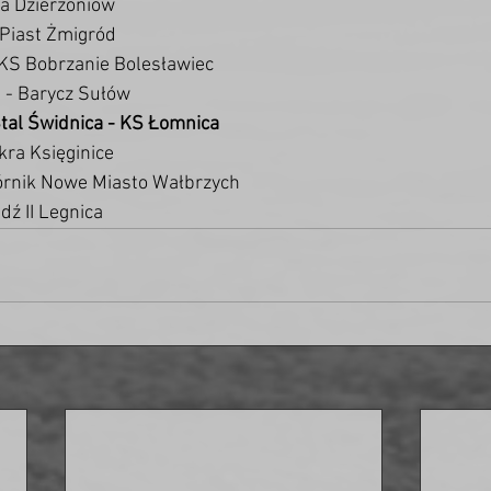
ia Dzierżoniów 
 Piast Żmigród 
 BKS Bobrzanie Bolesławiec
 - Barycz Sułów 
tal Świdnica - KS Łomnica 
kra Księginice 
Górnik Nowe Miasto Wałbrzych 
edź II Legnica