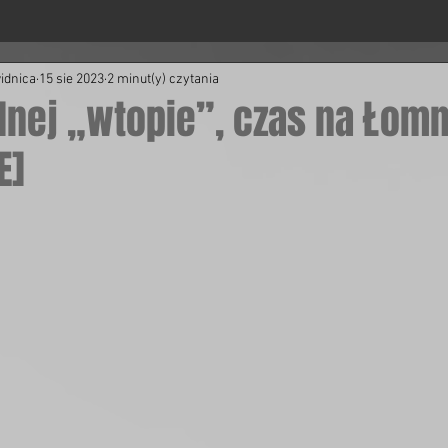
idnica
15 sie 2023
2 minut(y) czytania
elnej „wtopie”, czas na Łom
E]