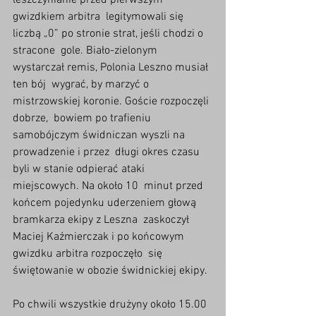
leszczynianie przed pierwszym 
gwizdkiem arbitra  legitymowali się 
liczbą „0” po stronie strat, jeśli chodzi o 
stracone  gole. Biało-zielonym 
wystarczał remis, Polonia Leszno musiał 
ten bój  wygrać, by marzyć o 
mistrzowskiej koronie. Goście rozpoczęli 
dobrze,  bowiem po trafieniu 
samobójczym świdniczan wyszli na 
prowadzenie i przez  długi okres czasu 
byli w stanie odpierać ataki 
miejscowych. Na około 10  minut przed 
końcem pojedynku uderzeniem głową 
bramkarza ekipy z Leszna  zaskoczył 
Maciej Kaźmierczak i po końcowym 
gwizdku arbitra rozpoczęło  się 
świętowanie w obozie świdnickiej ekipy.
Po chwili wszystkie drużyny około 15.00 