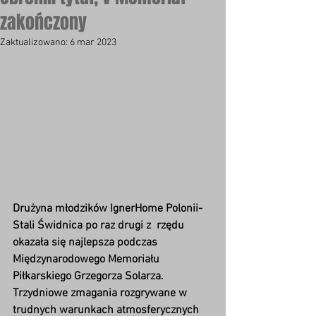
zakończony
Zaktualizowano:
6 mar 2023
Drużyna młodzików IgnerHome Polonii-
Stali Świdnica po raz drugi z  rzędu 
okazała się najlepsza podczas 
Międzynarodowego Memoriału  
Piłkarskiego Grzegorza Solarza. 
Trzydniowe zmagania rozgrywane w  
trudnych warunkach atmosferycznych 