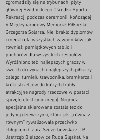
zgromadziły się na trybunach  płyty 
głównej Świdnickiego Ośrodka Sportu i 
Rekreacji podczas ceremonii  kończącej 
V Międzynarodowy Memoriał Piłkarski 
Grzegorza Solarza. Nie  brakło dyplomów 
i medali dla wszystkich zawodników, jak 
również  pamiątkowych tablic i 
pucharów dla wszystkich zespołów. 
Wyróżniono też  najlepszych graczy w 
swoich drużynach i najlepszych piłkarzy 
całego  turnieju (zawodnika, bramkarza i 
króla strzelców do których trafiły  
atrakcyjne nagrody rzeczowe w postaci 
sprzętu elektronicznego). Nagroda  
specjalna skierowana została też do 
jedynej dziewczynki, która jak  „równa z 
równym” rywalizowała przeciwko 
chłopcom (Laura Szczerbowska z  TP 
Jastrząb Bielszowice Ruda Śląska). Na 