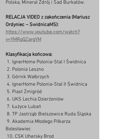
Polska, Mineral Zdrój i Sad Burkatów.
RELACJA VIDEO z zakończenia (Mariusz 
Ordyniec – SwidnicaMS): 
https://www.youtube.com/watch?
v=YMRgQZargYM
Klasyfikacja końcowa:
 1. IgnerHome Polonia-Stal I Świdnica
 2. Polonia Leszno
 3. Górnik Wałbrzych
 4. IgnerHome Polonia-Stal II Świdnica
 5. Piast Żmigród
 6. UKS Lechia Dzierżoniów
 7. Łużyce Lubań
 8. TP Jastrząb Bielszowice Ruda Śląska
 9. Akademia Młodego Piłkarza 
Bolesławiec
 10. CSK Uhersky Brod