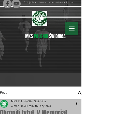
Oficjalna strona internetowa klubu
MKS
POLONIA
ŚWIDNICA
Post
MKS Polonia-Stal Świdnica
6 mar 2023
5 minut(y) czytania
Obronili tytuł, V Memoriał