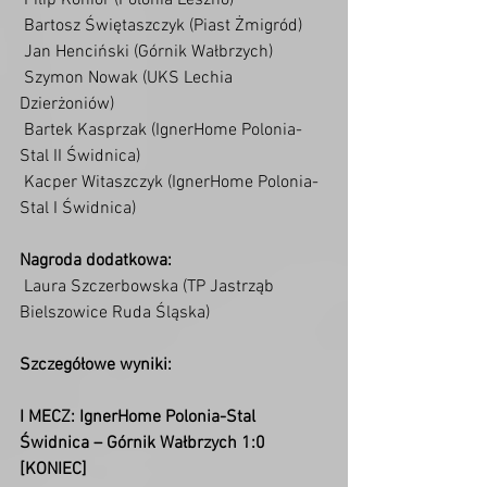
 Filip Konior (Polonia Leszno)
 Bartosz Świętaszczyk (Piast Żmigród)
 Jan Henciński (Górnik Wałbrzych)
 Szymon Nowak (UKS Lechia 
Dzierżoniów)
 Bartek Kasprzak (IgnerHome Polonia-
Stal II Świdnica)
 Kacper Witaszczyk (IgnerHome Polonia-
Stal I Świdnica)
Nagroda dodatkowa:
 Laura Szczerbowska (TP Jastrząb 
Bielszowice Ruda Śląska)
Szczegółowe wyniki:
I MECZ: IgnerHome Polonia-Stal 
Świdnica – Górnik Wałbrzych 1:0 
[KONIEC] 