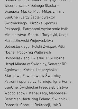
Natalia  Maliszewska z firmy IgnerHome, 
wicemarszałek Dolnego Ślaska – 
Grzegorz  Macko, Piotr Mikos z firmy 
SunOne i Jerzy Żądła, dyrektor 
Świdnickiego  Ośrodka Sportu i 
Rekreacji.  Patronami wydarzenie byli: 
Ministerstwo  Sportu i Turystyki, Urząd 
Marszałkowski Województwa 
Dolnośląskiego,  Polski Związek Piłki 
Nożnej, Podokręg Wałbrzych 
Dolnośląskiego Związku  Piłki Nożnej, 
Urząd Miasta w Świdnicy, Senator RP 
Agnieszka  Kołacz-Leszczyńska i 
Starostwo Powiatowe w Świdnicy. 
Patroni i sponsorzy  turnieju: IgnerHome, 
SunOne, Świdnickie Przedsiębiorstwo 
Wodociągów i  Kanalizacji, Mercedes-
Benz Manufacturing Poland, Świdnicki 
Ośrodek  Sportu i Rekreacji, JAKO 