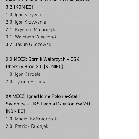
Akademia Młodego Piłkarza Bolesławiec 
3:2 [KONIEC]
1:0: Igor Krzywania
2:0: Igor Krzywania
2:1: Krystian Mularczyk
3:1: Wojciech Wieczorek
3:2: Jakub Gudzowski
XIX MECZ: Górnik Wałbrzych – CSK 
Uhersky Brod 2:0 [KONIEC]
1:0: Igor Kardela
2:0: Tymon Słonina
XX MECZ: IgnerHome Polonia-Stal I 
Świdnica – UKS Lechia Dzierżoniów 2:0 
[KONIEC]
1:0: Maciej Kaźmierczak
2:0: Patrick Dudajek