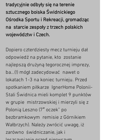
tradycyjnie odbyły się na terenie  
sztucznego boiska Świdnickiego 
Ośrodka Sportu i Rekreacji, gromadząc 
na  starcie zespoły z trzech polskich 
województw i Czech.
Dopiero czterdziesty mecz turnieju dał 
odpowiedź na pytanie, kto  zostanie 
najlepszą drużyną tegorocznej imprezy, 
ba…(!) mógł zadecydować  nawet o 
lokatach 1-3 na koniec turnieju. Przed 
spotkaniem piłkarze  IgnerHome Polonii-
Stali Świdnica mieli komplet 9 punktów 
w grupie  mistrzowskiej i mierzyli się z 
Polonią Leszno (7″ oczek” po 
bezbramkowym  remisie z Górnikiem 
Wałbrzych). Należy zwrócić uwagę, iż 
zarówno  świdniczanie, jak i 