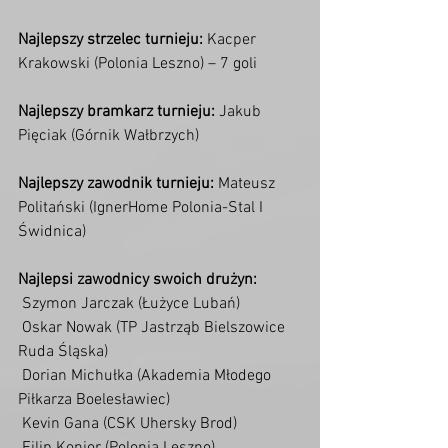
Najlepszy strzelec turnieju:
 Kacper 
Krakowski (Polonia Leszno) – 7 goli
Najlepszy bramkarz turnieju:
 Jakub 
Pięciak (Górnik Wałbrzych)
Najlepszy zawodnik turnieju:
 Mateusz 
Politański (IgnerHome Polonia-Stal I 
Świdnica)
Najlepsi zawodnicy swoich drużyn:
 Szymon Jarczak (Łużyce Lubań)
 Oskar Nowak (TP Jastrząb Bielszowice 
Ruda Śląska)
 Dorian Michułka (Akademia Młodego 
Piłkarza Boelesławiec)
 Kevin Gana (CSK Uhersky Brod)