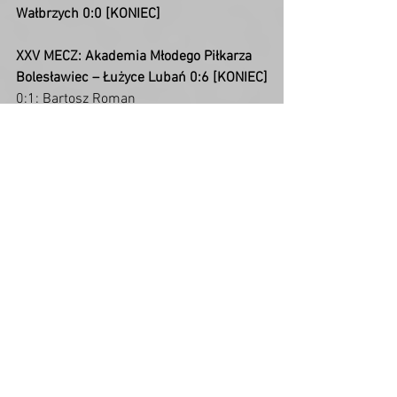
Wałbrzych 0:0 [KONIEC]
XXV MECZ: Akademia Młodego Piłkarza 
Bolesławiec – Łużyce Lubań 0:6 [KONIEC]
0:1: Bartosz Roman
0:2: Krystian Starczewski
0:3: Szymon Jaracz
0:4: Bartosz Roman
0:5: Bartosz Roman
0:6: Maksymilian Świderski
XXVI MECZ: IgnerHome Polonia-Stal I 
Świdnica – Piast Żmigród 4:0 [KONIEC]
1:0: Mateusz Politański
2:0: gol samobójczy
3:0: Mikołaj Kozar
4:0: Mateusz Politański