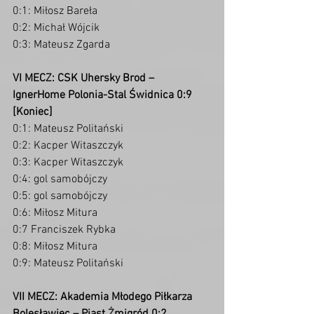
0:1: Miłosz Bareła
0:2: Michał Wójcik
0:3: Mateusz Zgarda
VI MECZ: CSK Uhersky Brod – 
IgnerHome Polonia-Stal Świdnica 0:9 
[Koniec]
0:1: Mateusz Politański
0:2: Kacper Witaszczyk
0:3: Kacper Witaszczyk
0:4: gol samobójczy
0:5: gol samobójczy
0:6: Miłosz Mitura
0:7 Franciszek Rybka
0:8: Miłosz Mitura
0:9: Mateusz Politański
VII MECZ: Akademia Młodego Piłkarza 