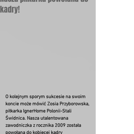
kadry!
O kolejnym sporym sukcesie na swoim 
koncie może mówić Zosia Przyborowska, 
piłkarka IgnerHome Polonii-Stali 
Świdnica. Nasza utalentowana 
zawodniczka z rocznika 2009 została 
powołana do kobiecej kadry 