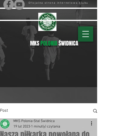
Oficjalna strona internetowa klubu
MKS
POLONIA
ŚWIDNICA
Post
MKS Polonia-Stal Świdnica
19 lut 2023
1 minut(y) czytania
Nasza piłkarka powołana do