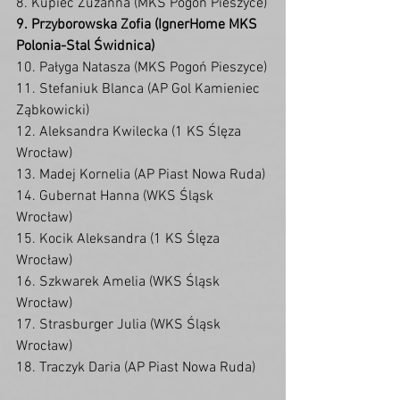
8. Kupiec Zuzanna (MKS Pogoń Pieszyce)
9. Przyborowska Zofia (IgnerHome MKS 
Polonia-Stal Świdnica)
10. Pałyga Natasza (MKS Pogoń Pieszyce)
11. Stefaniuk Blanca (AP Gol Kamieniec 
Ząbkowicki)
12. Aleksandra Kwilecka (1 KS Ślęza 
Wrocław)
13. Madej Kornelia (AP Piast Nowa Ruda)
14. Gubernat Hanna (WKS Śląsk 
Wrocław)
15. Kocik Aleksandra (1 KS Ślęza 
Wrocław)
16. Szkwarek Amelia (WKS Śląsk 
Wrocław)
17. Strasburger Julia (WKS Śląsk 
Wrocław)
18. Traczyk Daria (AP Piast Nowa Ruda)