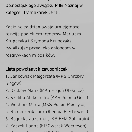
Dolnośląskiego Związku Piłki Nożnej w 
kategorii trampkarek U-15. 
Zosia na co dzień swoje umiejętności 
rozwija pod okiem trenerów Mariusza 
Krupczaka i Szymona Krupczaka, 
rywalizując przeciwko chłopcom w 
rozgrywkach młodzików.
Lista powołanych zawodniczek:
1. Jankowiak Małgorzata (MKS Chrobry 
Głogów)
2. Dacków Maria (MKS Pogoń Oleśnica)
3. Szoliba Aleksandra (KKS Jelenia Góra)
4. Wochnik Marta (MKS Pogoń Pieszyce)
5. Romanczuk Laura (Lechia Piechowice)
6. Bogucka Zuzanna (UKS FEM Gol Lubin)
7. Zaczek Hanna (KP Gwarek Wałbrzych)