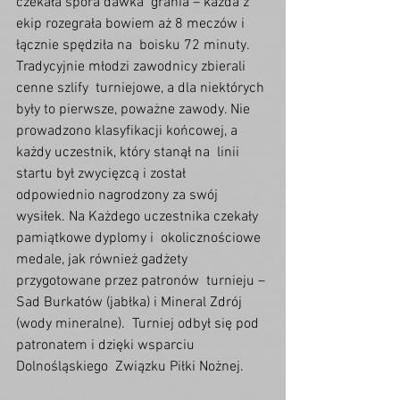
czekała spora dawka  grania – każda z 
ekip rozegrała bowiem aż 8 meczów i 
łącznie spędziła na  boisku 72 minuty. 
Tradycyjnie młodzi zawodnicy zbierali 
cenne szlify  turniejowe, a dla niektórych 
były to pierwsze, poważne zawody. Nie  
prowadzono klasyfikacji końcowej, a 
każdy uczestnik, który stanął na  linii 
startu był zwycięzcą i został 
odpowiednio nagrodzony za swój  
wysiłek. Na Każdego uczestnika czekały 
pamiątkowe dyplomy i  okolicznościowe 
medale, jak również gadżety 
przygotowane przez patronów  turnieju – 
Sad Burkatów (jabłka) i Mineral Zdrój 
(wody mineralne).  Turniej odbył się pod 
patronatem i dzięki wsparciu 
Dolnośląskiego  Związku Piłki Nożnej.