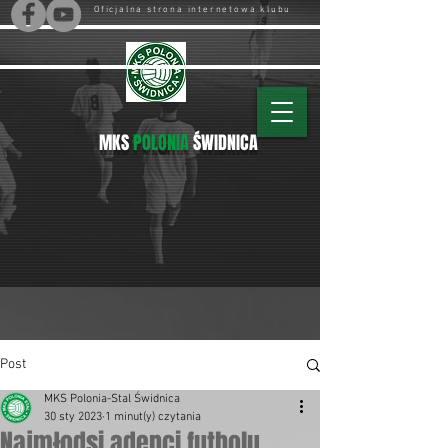
Oficjalna strona internetowa klubu
MKS
POLONIA
ŚWIDNICA
Post
MKS Polonia-Stal Świdnica
30 sty 2023
1 minut(y) czytania
Najmłodsi adepci futbolu