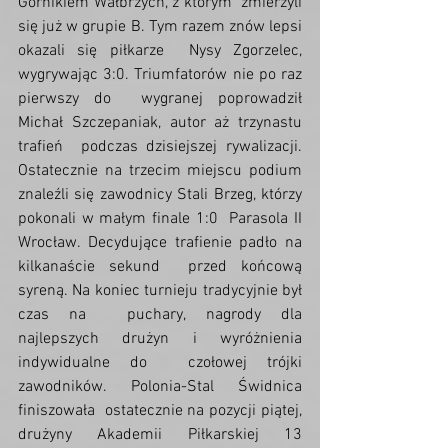
Górnikiem Wałbrzych, z którym  zmierzyli 
się już w grupie B. Tym razem znów lepsi 
okazali się piłkarze  Nysy Zgorzelec, 
wygrywając 3:0. Triumfatorów nie po raz 
pierwszy do  wygranej poprowadził 
Michał Szczepaniak, autor aż trzynastu 
trafień  podczas dzisiejszej rywalizacji. 
Ostatecznie na trzecim miejscu podium  
znaleźli się zawodnicy Stali Brzeg, którzy 
pokonali w małym finale 1:0  Parasola II 
Wrocław. Decydujące trafienie padło na 
kilkanaście sekund  przed końcową 
syreną. Na koniec turnieju tradycyjnie był 
czas na  puchary, nagrody dla 
najlepszych drużyn i wyróżnienia 
indywidualne do  czołowej trójki 
zawodników. Polonia-Stal Świdnica 
finiszowała  ostatecznie na pozycji piątej, 
drużyny Akademii Piłkarskiej 13 