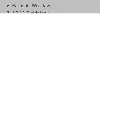
 6. Parasol I Wrocław
 7. AP 13 Świdnica I
 8. AP 13 Świdnica II
 9. Gryf Świdnica
 10. AP 9 Wałbrzych
Zobacz wszystkie
Ostatnie posty