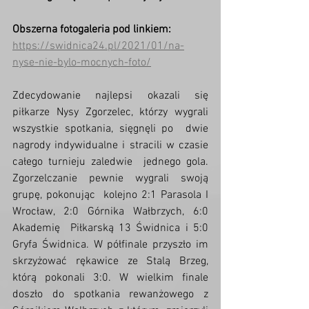
Obszerna fotogaleria pod linkiem: 
https://swidnica24.pl/2021/01/na-
nyse-nie-bylo-mocnych-foto/
Zdecydowanie najlepsi okazali się  
piłkarze Nysy Zgorzelec, którzy wygrali 
wszystkie spotkania, sięgnęli po  dwie 
nagrody indywidualne i stracili w czasie 
całego turnieju zaledwie  jednego gola. 
Zgorzelczanie pewnie wygrali swoją 
grupę, pokonując  kolejno 2:1 Parasola I 
Wrocław, 2:0 Górnika Wałbrzych, 6:0 
Akademię  Piłkarską 13 Świdnica i 5:0 
Gryfa Świdnica. W półfinale przyszło im  
skrzyżować rękawice ze Stalą Brzeg, 
którą pokonali 3:0. W wielkim finale  
doszło do spotkania rewanżowego z 