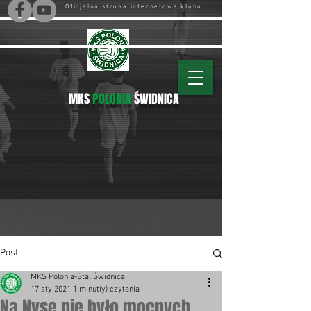
Oficjalna strona internetowa klubu
MKS
POLONIA
ŚWIDNICA
Post
MKS Polonia-Stal Świdnica
17 sty 2021
1 minut(y) czytania
Na Nysę nie było mocnych