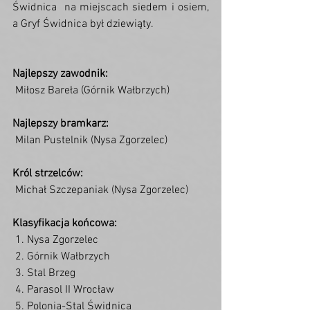
Świdnica  na miejscach siedem i osiem, 
a Gryf Świdnica był dziewiąty.
Najlepszy zawodnik:
 Miłosz Bareła (Górnik Wałbrzych)
Najlepszy bramkarz:
 Milan Pustelnik (Nysa Zgorzelec)
Król strzelców:
 Michał Szczepaniak (Nysa Zgorzelec)
Klasyfikacja końcowa:
 1. Nysa Zgorzelec
 2. Górnik Wałbrzych
 3. Stal Brzeg
 4. Parasol II Wrocław
 5. Polonia-Stal Świdnica