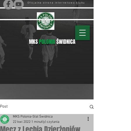
Oficjalna strona internetowa klubu
MKS
POLONIA
ŚWIDNICA
Post
MKS Polonia-Stal Świdnica
22 kwi 2022
1 minut(y) czytania
Mecz z Lechią Dzierżoniów