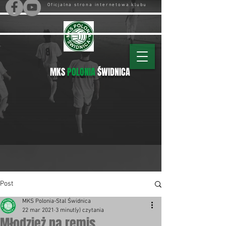
Oficjalna strona internetowa klubu
MKS
POLONIA
ŚWIDNICA
Post
MKS Polonia-Stal Świdnica
22 mar 2021
3 minut(y) czytania
Młodzież na remis