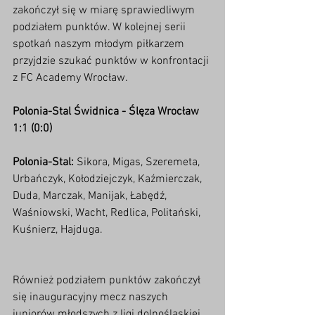
zakończył się w miarę sprawiedliwym 
podziałem punktów. W kolejnej serii 
spotkań naszym młodym piłkarzem 
przyjdzie szukać punktów w konfrontacji 
z FC Academy Wrocław. 
Polonia-Stal Świdnica - Ślęza Wrocław 
1:1 (0:0)
Polonia-Stal:
 Sikora, Migas, Szeremeta, 
Urbańczyk, Kołodziejczyk, Kaźmierczak, 
Duda, Marczak, Manijak, Łabędź, 
Waśniowski, Wacht, Redlica, Politański, 
Kuśnierz, Hajduga. 
Również podziałem punktów zakończył 
się inauguracyjny mecz naszych 
juniorów młodszych z ligi dolnośląskiej. 