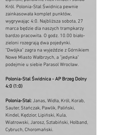
Król. Polonia-Stal Świdnica pewnie 
zainkasowała komplet punktów, 
wygrywając 4:0. Najbliższa sobota, 27 
marca będzie dla naszych trampkarzy 
bardzo pracowita. O godz. 10.00 biało-
zieloni rozegrają dwa pojedynki. 
"Dwójka" zagra na wyjeździe z Górnikiem 
Nowe Miasto Wałbrzych, a "jedynka" 
podejmie u siebie Parasol Wrocław. 
Polonia-Stal Świdnica - AP Brzeg Dolny 
4:0 (1:0)
Polonia-Stal:
 Janas, Widła, Król, Korab, 
Sauter, Stańczak, Pawlik, Paliński, 
Kindel, Kędzior, Lipiński, Kula, 
Wiatrowski, Jarosz, Sztabiński, Holband, 
Cybruch, Choromański.