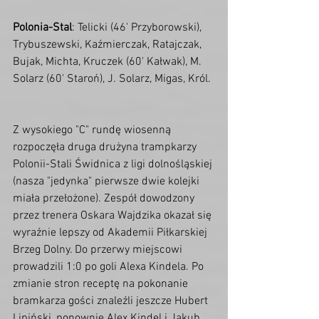
Polonia-Stal
: Telicki (46' Przyborowski), 
Trybuszewski, Kaźmierczak, Ratajczak, 
Bujak, Michta, Kruczek (60' Kałwak), M. 
Solarz (60' Staroń), J. Solarz, Migas, Król.
Z wysokiego "C" rundę wiosenną 
rozpoczęła druga drużyna trampkarzy 
Polonii-Stali Świdnica z ligi dolnośląskiej 
(nasza "jedynka" pierwsze dwie kolejki 
miała przełożone). Zespół dowodzony 
przez trenera Oskara Wajdzika okazał się 
wyraźnie lepszy od Akademii Piłkarskiej 
Brzeg Dolny. Do przerwy miejscowi 
prowadzili 1:0 po goli Alexa Kindela. Po 
zmianie stron receptę na pokonanie 
bramkarza gości znaleźli jeszcze Hubert 
Lipiński, ponownie Alex Kindel i Jakub 