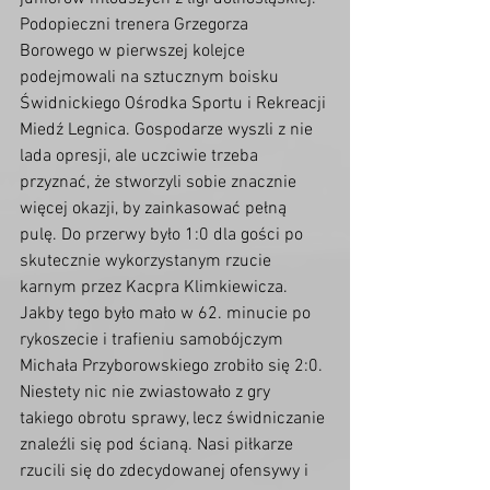
Podopieczni trenera Grzegorza 
Borowego w pierwszej kolejce 
podejmowali na sztucznym boisku 
Świdnickiego Ośrodka Sportu i Rekreacji 
Miedź Legnica. Gospodarze wyszli z nie 
lada opresji, ale uczciwie trzeba 
przyznać, że stworzyli sobie znacznie 
więcej okazji, by zainkasować pełną 
pulę. Do przerwy było 1:0 dla gości po 
skutecznie wykorzystanym rzucie 
karnym przez Kacpra Klimkiewicza. 
Jakby tego było mało w 62. minucie po 
rykoszecie i trafieniu samobójczym 
Michała Przyborowskiego zrobiło się 2:0. 
Niestety nic nie zwiastowało z gry 
takiego obrotu sprawy, lecz świdniczanie 
znaleźli się pod ścianą. Nasi piłkarze 
rzucili się do zdecydowanej ofensywy i 