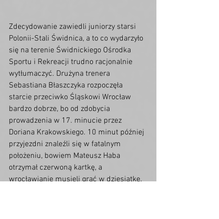
Zdecydowanie zawiedli juniorzy starsi 
Polonii-Stali Świdnica, a to co wydarzyło 
się na terenie Świdnickiego Ośrodka 
Sportu i Rekreacji trudno racjonalnie 
wytłumaczyć. Drużyna trenera 
Sebastiana Błaszczyka rozpoczęła 
starcie przeciwko Śląskowi Wrocław 
bardzo dobrze, bo od zdobycia 
prowadzenia w 17. minucie przez 
Doriana Krakowskiego. 10 minut później 
przyjezdni znaleźli się w fatalnym 
położeniu, bowiem Mateusz Haba 
otrzymał czerwoną kartkę, a 
wrocławianie musieli grać w dziesiątkę. 
Warto dodać, że do tego momentu 
wrocławianie praktycznie nie zagrozili 
bramce strzeżonej przez Bartosza 