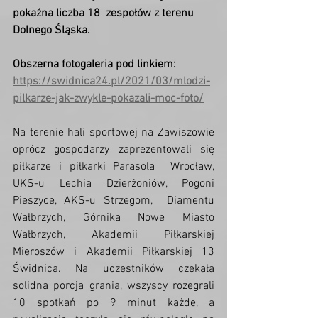
pokaźna liczba 18  zespołów z terenu 
Dolnego Śląska.
Obszerna fotogaleria pod linkiem: 
https://swidnica24.pl/2021/03/mlodzi-
pilkarze-jak-zwykle-pokazali-moc-foto/
Na terenie hali sportowej na Zawiszowie  
oprócz gospodarzy zaprezentowali się 
piłkarze i piłkarki Parasola  Wrocław, 
UKS-u Lechia Dzierżoniów, Pogoni 
Pieszyce, AKS-u Strzegom,  Diamentu 
Wałbrzych, Górnika Nowe Miasto 
Wałbrzych, Akademii Piłkarskiej  
Mieroszów i Akademii Piłkarskiej 13 
Świdnica. Na uczestników czekała  
solidna porcja grania, wszyscy rozegrali 
10 spotkań po 9 minut każde, a  