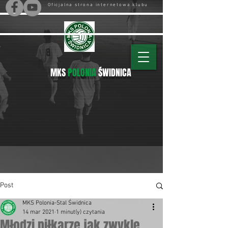
Oficjalna strona internetowa klubu
MKS
POLONIA
ŚWIDNICA
Post
MKS Polonia-Stal Świdnica
14 mar 2021
1 minut(y) czytania
Młodzi piłkarze jak zwykle