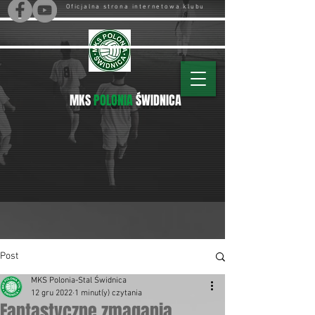
Oficjalna strona internetowa klubu
MKS
POLONIA
ŚWIDNICA
Post
MKS Polonia-Stal Świdnica
12 gru 2022
1 minut(y) czytania
Fantastyczne zmagania