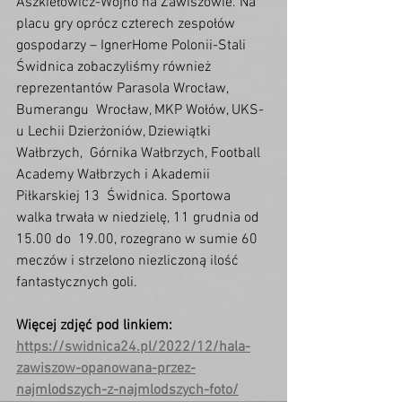
Aszkiełowicz-Wojno na Zawiszowie. Na  
placu gry oprócz czterech zespołów 
gospodarzy – IgnerHome Polonii-Stali  
Świdnica zobaczyliśmy również 
reprezentantów Parasola Wrocław, 
Bumerangu  Wrocław, MKP Wołów, UKS-
u Lechii Dzierżoniów, Dziewiątki 
Wałbrzych,  Górnika Wałbrzych, Football 
Academy Wałbrzych i Akademii 
Piłkarskiej 13  Świdnica. Sportowa 
walka trwała w niedzielę, 11 grudnia od 
15.00 do  19.00, rozegrano w sumie 60 
meczów i strzelono niezliczoną ilość  
fantastycznych goli.
Więcej zdjęć pod linkiem: 
https://swidnica24.pl/2022/12/hala-
zawiszow-opanowana-przez-
najmlodszych-z-najmlodszych-foto/