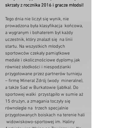
skrzaty z rocznika 2016 i gracze młodsi!
Tego dnia nie liczył się wynik, nie 
prowadzona była klasyfikacja  końcowa, 
a wygranym i bohaterem był każdy 
uczestnik, który znalazł się  na linii 
startu. Na wszystkich młodych 
sportowców czekały pamiątkowe  
medale i okolicznościowe dyplomy, jak 
również słodkości i niespodzianki  
przygotowane przez partnerów turnieju 
– firmę Mineral Zdrój (wody  mineralne), 
a także Sad w Burkatowie (jabłka). Do 
sportowej walki  przystąpiło w sumie aż 
15 drużyn, a zmagania toczyły się 
równolegle na  trzech specjalnie 
przygotowanych boiskach na terenie hali 
 widowiskowo-sportowej im. Haliny 