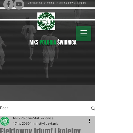
Oficjalna strona internetowa klubu
MKS
POLONIA
ŚWIDNICA
Post
MKS Polonia-Stal Świdnica
17 lis 2020
1 minut(y) czytania
Efektowny triumf i kolejny