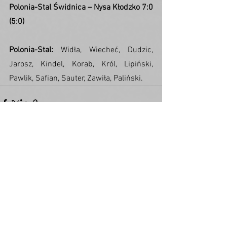
Polonia-Stal Świdnica – Nysa Kłodzko 7:0 
(5:0)
Polonia-Stal:
 Widła, Wiecheć, Dudzic, 
Jarosz, Kindel, Korab, Król, Lipiński, 
Pawlik, Safian, Sauter, Zawiła, Paliński.
Zobacz wszystkie
Ostatnie posty