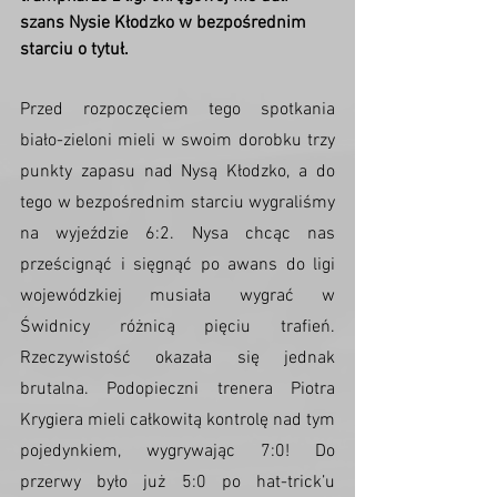
szans Nysie Kłodzko w bezpośrednim 
starciu o tytuł.
Przed rozpoczęciem tego spotkania 
biało-zieloni mieli w swoim dorobku trzy 
punkty zapasu nad Nysą Kłodzko, a do 
tego w bezpośrednim starciu wygraliśmy 
na wyjeździe 6:2. Nysa chcąc nas 
prześcignąć i sięgnąć po awans do ligi 
wojewódzkiej musiała wygrać w 
Świdnicy różnicą pięciu trafień. 
Rzeczywistość okazała się jednak 
brutalna. Podopieczni trenera Piotra 
Krygiera mieli całkowitą kontrolę nad tym 
pojedynkiem, wygrywając 7:0! Do 
przerwy było już 5:0 po hat-trick’u 