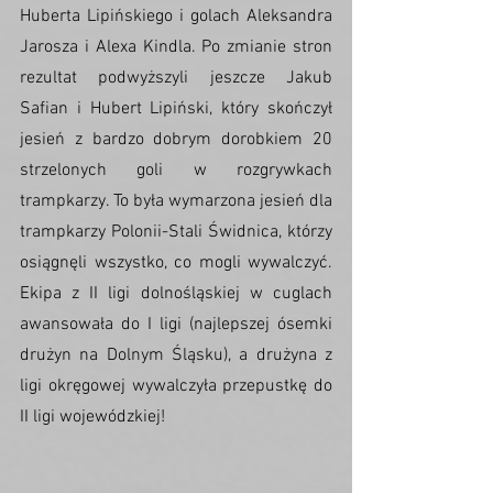
Huberta Lipińskiego i golach Aleksandra 
Jarosza i Alexa Kindla. Po zmianie stron 
rezultat podwyższyli jeszcze Jakub 
Safian i Hubert Lipiński, który skończył 
jesień z bardzo dobrym dorobkiem 20 
strzelonych goli w rozgrywkach 
trampkarzy. To była wymarzona jesień dla 
trampkarzy Polonii-Stali Świdnica, którzy 
osiągnęli wszystko, co mogli wywalczyć. 
Ekipa z II ligi dolnośląskiej w cuglach 
awansowała do I ligi (najlepszej ósemki 
drużyn na Dolnym Śląsku), a drużyna z 
ligi okręgowej wywalczyła przepustkę do 
II ligi wojewódzkiej!