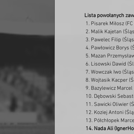
Lista powołanych za
 1. Pisarek Miłosz (
 2. Malik Kajetan (Śl
 3. Pawelec Filip (Śl
 4. Pawłowicz Borys 
 5. Mazan Przemysła
 6. Lisowski Dawid (
 7. Wowczak Iwo (Ślą
 8. Wojtasik Kacper (
 9. Bazylewicz Marcel
 10. Dębowski Sebast
 11. Sawicki Oliwier 
 12. Koziej Antoni (Ś
 13. Półchłopek Marce
 14. Nada Ali (IgnerH