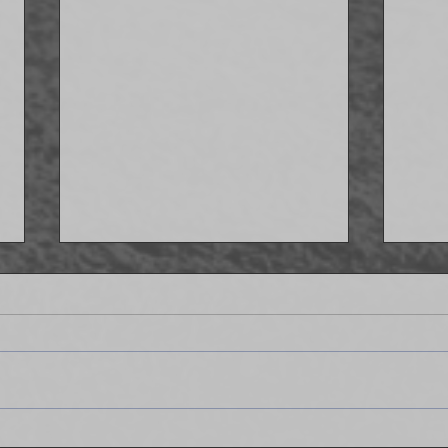
Strzelamy osiem goli Delcie - IV
Wygr