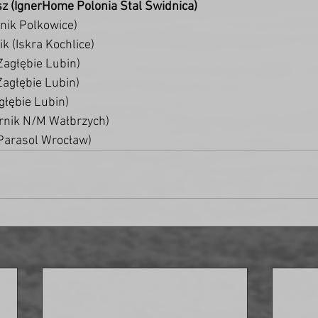
usz (IgnerHome Polonia Stal Świdnica)
rnik Polkowice)
ik (Iskra Kochlice)
(Zagłębie Lubin)
Zagłębie Lubin)
agłębie Lubin)
órnik N/M Wałbrzych)
(Parasol Wrocław)