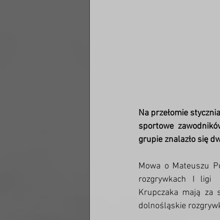
Na przełomie stycznia
sportowe  zawodników 
grupie znalazło się d
Mowa o Mateuszu Pol
rozgrywkach I ligi 
Krupczaka mają za so
dolnośląskie rozgrywk