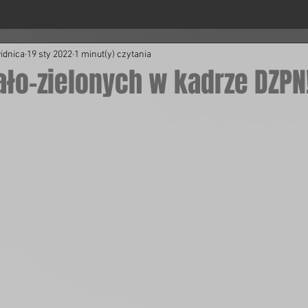
idnica
19 sty 2022
1 minut(y) czytania
ało-zielonych w kadrze DZPN