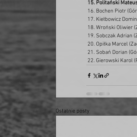
 15. Politański Mate
 16. Bochen Piotr (Gó
 17. Kiełbowicz Domin
 18. Wroński Oliwier 
 19. Sobczak Adrian (
 20. Opiłka Marcel (Z
 21. Sobań Dorian (G
 22. Gierowski Karol 
Ostatnie posty