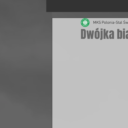
MKS Polonia-Stal Św
Dwójka bi