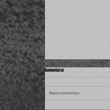
Komentarze
Napisz komentarz...
Były piłkarz świdnickiej Polonii w