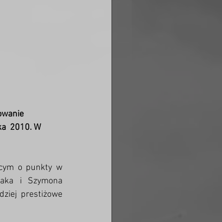
owanie 
ka  2010. W 
cym o punkty w 
aka i Szymona  
ziej prestiżowe 