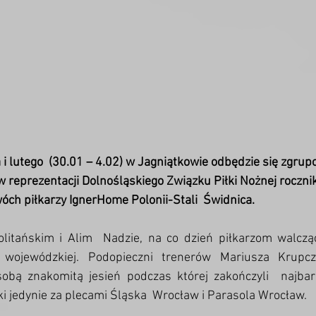
 i lutego  (30.01 – 4.02) w Jagniątkowie odbędzie się zgrup
reprezentacji Dolnośląskiego Związku Piłki Nożnej roczni
wóch piłkarzy IgnerHome Polonii-Stali  Świdnica.
itańskim i Alim  Nadzie, na co dzień piłkarzom walczą
 wojewódzkiej. Podopieczni trenerów Mariusza Krupcz
bą znakomitą jesień podczas której zakończyli  najbard
i jedynie za plecami Śląska  Wrocław i Parasola Wrocław.