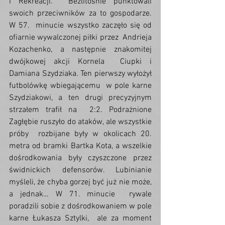
i Rekreacji.  Bezlitośnie punktowali 
swoich przeciwników za to gospodarze. 
W 57.  minucie wszystko zaczęło się od 
ofiarnie wywalczonej piłki przez  Andrieja 
Kozachenko, a następnie znakomitej 
dwójkowej akcji Kornela  Ciupki i 
Damiana Szydziaka. Ten pierwszy wyłożył 
futbolówkę wbiegającemu  w pole karne 
Szydziakowi, a ten drugi precyzyjnym 
strzałem trafił na  2:2. Podrażnione 
Zagłębie ruszyło do ataków, ale wszystkie 
próby  rozbijane były w okolicach 20. 
metra od bramki Bartka Kota, a wszelkie  
dośrodkowania były czyszczone przez 
świdnickich defensorów. Lubinianie  
myśleli, że chyba gorzej być już nie może, 
a jednak… W 71. minucie  rywale 
poradzili sobie z dośrodkowaniem w pole 
karne Łukasza Sztylki,  ale za moment 