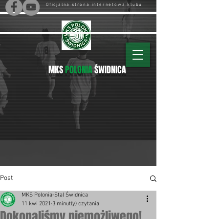
Oficjalna strona internetowa klubu
MKS
POLONIA
ŚWIDNICA
Post
MKS Polonia-Stal Świdnica
11 kwi 2021
3 minut(y) czytania
Dokonaliśmy niemożliwego!