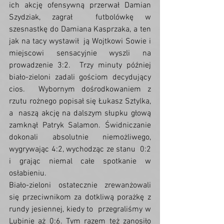
ich akcję ofensywną przerwał Damian 
Szydziak, zagrał  futbolówkę w 
szesnastkę do Damiana Kasprzaka, a ten 
jak na tacy wystawił  ją Wojtkowi Sowie i 
miejscowi sensacyjnie wyszli na 
prowadzenie 3:2.  Trzy minuty później 
biało-zieloni zadali gościom decydujący 
cios.  Wybornym dośrodkowaniem z 
rzutu rożnego popisał się Łukasz Sztylka, 
a  naszą akcję na dalszym słupku głową 
zamknął Patryk Salamon. Świdniczanie  
dokonali absolutnie niemożliwego, 
wygrywając 4:2, wychodząc ze stanu  0:2 
i grając niemal całe spotkanie w 
osłabieniu.
Biało-zieloni ostatecznie zrewanżowali  
się przeciwnikom za dotkliwą porażkę z 
rundy jesiennej, kiedy to  przegraliśmy w 
Lubinie aż 0:6. Tym razem też zanosiło 