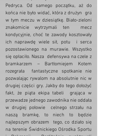
Pedryca. Od samego początku, aż do 
końca nie było widać, która z drużyn  gra 
w tym meczu w dziesiątkę. Biało-zieloni 
znakomicie wytrzymali ten  mecz 
kondycyjnie, choć te zawody kosztowały 
ich naprawdę wiele sił, potu  i serca 
pozostawionego na murawie. Wszystko 
się opłaciło. Nasza  defensywa na czele z 
bramkarzem – Bartłomiejem Kotem 
rozegrała  fantastyczne spotkanie nie 
pozwalając rywalom na absolutnie nic w  
drugiej części gry. Jakby do tego dołożyć 
fakt, że piąta ekipa tabeli  grająca w 
przewadze jednego zawodnika nie oddała 
w drugiej połowie  celnego strzału na 
naszą bramkę, to niech to będzie 
najlepszym obrazem  tego, co działo się 
na terenie Świdnickiego Ośrodka Sportu 