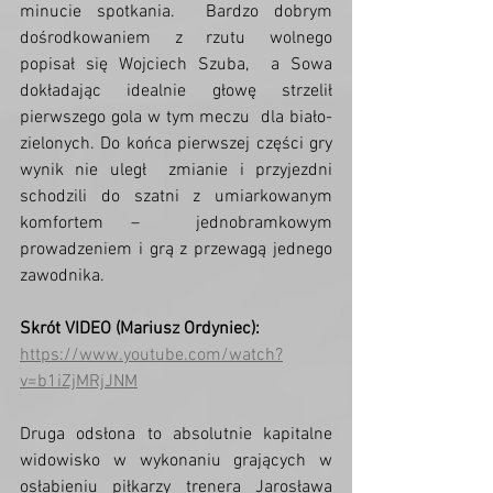
minucie spotkania.  Bardzo dobrym 
dośrodkowaniem z rzutu wolnego 
popisał się Wojciech Szuba,  a Sowa 
dokładając idealnie głowę strzelił 
pierwszego gola w tym meczu  dla biało-
zielonych. Do końca pierwszej części gry 
wynik nie uległ  zmianie i przyjezdni 
schodzili do szatni z umiarkowanym 
komfortem –  jednobramkowym 
prowadzeniem i grą z przewagą jednego 
zawodnika.
Skrót VIDEO (Mariusz Ordyniec): 
https://www.youtube.com/watch?
v=b1iZjMRjJNM
Druga odsłona to absolutnie kapitalne  
widowisko w wykonaniu grających w 
osłabieniu piłkarzy trenera Jarosława  