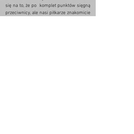
się na to, że po  komplet punktów sięgną 
przeciwnicy, ale nasi piłkarze znakomicie  
odwrócili losy rywalizacji. Po meczu 
tradycyjnie odbyło się wyróżnienie  
najlepszych zawodników tego spotkania. 
Trener świdniczan wskazał na  Daniela 
Dudzińskiego (Zagłębie), a szkoleniowcy 
lubinian wybrali Damiana  Kasprzaka, 
który trafił do Świdnicy nota bene z ekipy 
“Miedziowych”.
Polonia-Stal Świdnica – Zagłębie II Lubin 
4:2 (1:2)
Polonia-Stal:
 Kot, Kozachenko, Salamon, 
Kasprzak,  Sowa, Diduszko (42′ Ciupka), 
Szuba (58′ Tragarz), Borowy, P. 
Paszkowski  (58′ Sztylka), Szydziak (89′ 