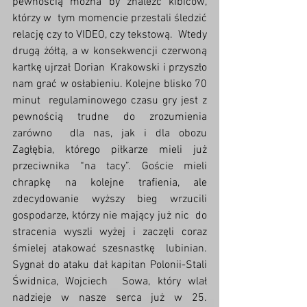
pewnością można by znaleźć kibiców, 
którzy w  tym momencie przestali śledzić 
relację czy to VIDEO, czy tekstową.  Wtedy 
drugą żółtą, a w konsekwencji czerwoną 
kartkę ujrzał Dorian  Krakowski i przyszło 
nam grać w osłabieniu. Kolejne blisko 70 
minut  regulaminowego czasu gry jest z 
pewnością trudne do zrozumienia 
zarówno  dla nas, jak i dla obozu 
Zagłębia, którego piłkarze mieli już  
przeciwnika “na tacy”. Goście mieli 
chrapkę na kolejne trafienia, ale  
zdecydowanie wyższy bieg wrzucili 
gospodarze, którzy nie mający już nic  do 
stracenia wyszli wyżej i zaczęli coraz 
śmielej atakować szesnastkę  lubinian. 
Sygnał do ataku dał kapitan Polonii-Stali 
Świdnica, Wojciech  Sowa, który wlał 
nadzieje w nasze serca już w 25. 