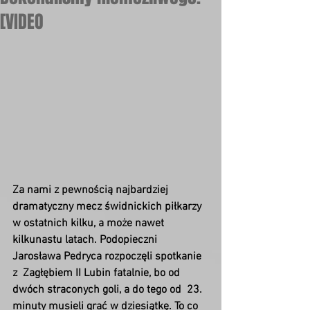
[VIDEO
Za nami z pewnością najbardziej  
dramatyczny mecz świdnickich piłkarzy 
w ostatnich kilku, a może nawet  
kilkunastu latach. Podopieczni 
Jarosława Pedryca rozpoczęli spotkanie 
z  Zagłębiem II Lubin fatalnie, bo od 
dwóch straconych goli, a do tego od  23. 
minuty musieli grać w dziesiątkę. To co 