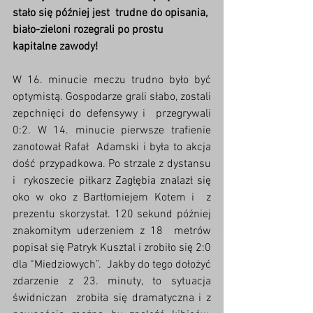
stało się później jest  trudne do opisania, 
biało-zieloni rozegrali po prostu 
kapitalne zawody!
W 16. minucie meczu trudno było być  
optymistą. Gospodarze grali słabo, zostali 
zepchnięci do defensywy i  przegrywali 
0:2. W 14. minucie pierwsze trafienie 
zanotował Rafał  Adamski i była to akcja 
dość przypadkowa. Po strzale z dystansu 
i  rykoszecie piłkarz Zagłębia znalazł się 
oko w oko z Bartłomiejem Kotem i  z 
prezentu skorzystał. 120 sekund później 
znakomitym uderzeniem z 18  metrów 
popisał się Patryk Kusztal i zrobiło się 2:0 
dla “Miedziowych”.  Jakby do tego dołożyć 
zdarzenie z 23. minuty, to sytuacja 
świdniczan  zrobiła się dramatyczna i z 