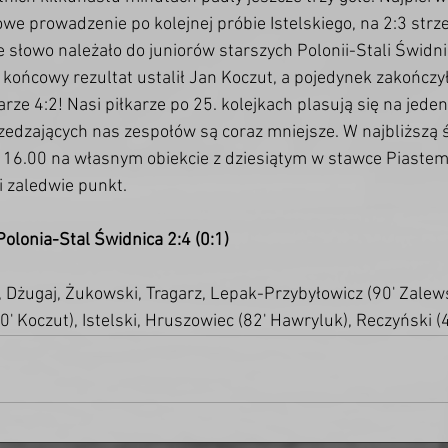
e prowadzenie po kolejnej próbie Istelskiego, na 2:3 strze
ie słowo należało do juniorów starszych Polonii-Stali Świdni
 końcowy rezultat ustalił Jan Koczut, a pojedynek zakończy
e 4:2! Nasi piłkarze po 25. kolejkach plasują się na jedena
rzedzających nas zespołów są coraz mniejsze. W najbliższą 
 o 16.00 na własnym obiekcie z dziesiątym w stawce Piastem
i zaledwie punkt. 
Polonia-Stal Świdnica 2:4 (0:1)
i, Dżugaj, Żukowski, Tragarz, Lepak-Przybyłowicz (90' Zalews
0' Koczut), Istelski, Hruszowiec (82' Hawryluk), Reczyński (4