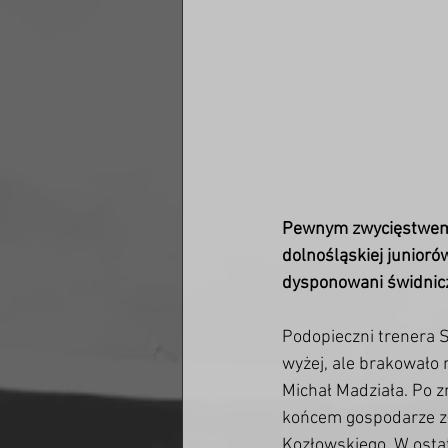
Pewnym zwycięstwem bi
dolnośląskiej junioró
dysponowani świdnicza
Podopieczni trenera 
wyżej, ale brakowało 
Michał Madziała. Po z
końcem gospodarze zła
Kozłowskiego. W ostat