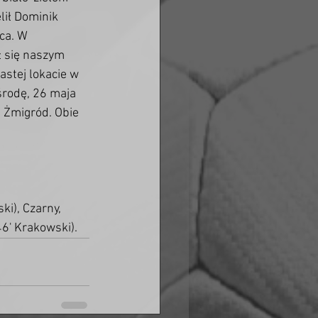
lił Dominik 
ca. W 
ł się naszym 
stej lokacie w 
środę, 26 maja 
 Żmigród. Obie 
ki), Czarny, 
6' Krakowski).    