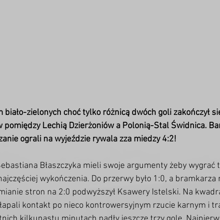
ało-zielonych choć tylko różnicą dwóch goli zakończył się
w pomiędzy Lechią Dzierżoniów a Polonią-Stal Świdnica. Ba
nie ograli na wyjeździe rywala zza miedzy 4:2!
Sebastiana Błaszczyka mieli swoje argumenty żeby wygrać t
najczęściej wykończenia. Do przerwy było 1:0, a bramkarza 
mianie stron na 2:0 podwyższył Ksawery Istelski. Na kwadr
pali kontakt po nieco kontrowersyjnym rzucie karnym i tr
nich kilkunastu minutach padły jeszcze trzy gole. Najpierw 