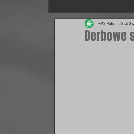
MKS Polonia-Stal Św
Derbowe st