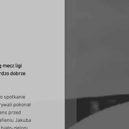
 mecz ligi 
rdzo dobrze 
o spotkanie 
rywali pokonał 
ans przed 
afieniu Jakuba 
biało-zieloni 