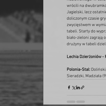
wrócili na dwubramkow
Jagielski, lecz ostatn
doliczonym czasie gry
zwycięstwem w wymiarz
tabeli. Starty do wyp
biało-zieloni zagrają
drużyny w tabeli dziel
Lechia Dzierżoniów - 
Polonia-Stal:
 Dolińsk
Sieradzki, Madziała (9