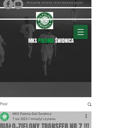
Oficjalna strona internetowa klubu
MKS
POLONIA
ŚWIDNICA
Post
MKS Polonia-Stal Świdnica
7 sie 2023
1 minut(y) czytania
BIAŁO-ZIELONY TRANSFER NR 7 !!!