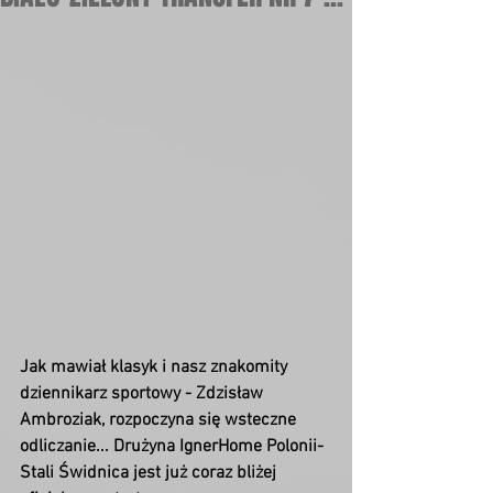
Jak mawiał klasyk i nasz znakomity 
dziennikarz sportowy - Zdzisław 
Ambroziak, rozpoczyna się wsteczne 
odliczanie... Drużyna IgnerHome Polonii-
Stali Świdnica jest już coraz bliżej 