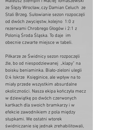
Mateusz Stempin i Maciej Tomaszewski 
ze Ślęzy Wrocław, czy Damian Celuch  ze 
Stali Brzeg. Sułowianie sezon rozpoczęli 
od dwóch zwycięstw, kolejno  1:0 z 
rezerwami Chrobrego Głogów i 2:1 z 
Polonią Środa Śląska. To daje  im 
obecnie czwarte miejsce w tabeli.
Piłkarze ze Świdnicy sezon rozpoczęli 
źle, bo od niespodziewanej  „klapy” na 
boisku beniaminka. Biało-zieloni ulegli 
0:4 Iskrze  Księginice, ale wpływ na to 
miały przede wszystkim absurdalne  
okoliczności. Nasza ekipa kończyła mecz 
w dziewiątkę po dwóch czerwonych  
kartkach dla swoich bramkarzy i w 
efekcie zawodnikiem z pola między  
słupkami. We ostatni wtorek 
świdniczanie się jednak zrehabilitowali,  