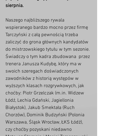
sierpnia.
Naszego najbliższego rywala 
wspieranego bardzo mocno przez firmę  
Tarczyński z całą pewnością trzeba 
zaliczyć do grona głównych kandydatów  
do mistrzowskiego tytułu w tym sezonie. 
Świadczy o tym kadra zbudowana  przez 
trenera Janusza Kudybę, który ma w 
swoich szeregach doświadczonych  
zawodników z historią występów w 
wyższych klasach rozgrywkowych, jak  
choćby: Piotr Grzelczak (m.in. Widzew 
Łódź, Lechia Gdański, Jagiellonia  
Białystok), Jakub Smektała (Ruch 
Chorzów), Dominik Budzyński (Polonia  
Warszawa, Śląsk Wrocław, ŁKS Łódź), 
czy choćby pozyskani niedawno  