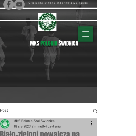
Oficjalna strona internetowa klubu
MKS
POLONIA
ŚWIDNICA
Post
MKS Polonia-Stal Świdnica
18 sie 2023
2 minut(y) czytania
Biało-zieloni powalczą na