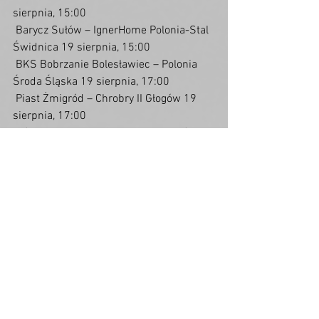
sierpnia, 15:00
 Barycz Sułów – IgnerHome Polonia-Stal 
Świdnica 19 sierpnia, 15:00
 BKS Bobrzanie Bolesławiec – Polonia 
Środa Śląska 19 sierpnia, 17:00
 Piast Żmigród – Chrobry II Głogów 19 
sierpnia, 17:00
 Górnik Złotoryja – Słowianin Wolibórz 
19 sierpnia, 17:00
 Piast Nowa Ruda – Łużyce Lubań 19 
sierpnia, 17:00
 Miedź II Legnica – Lechia Dzierżoniów 
23 sierpnia, 17:00