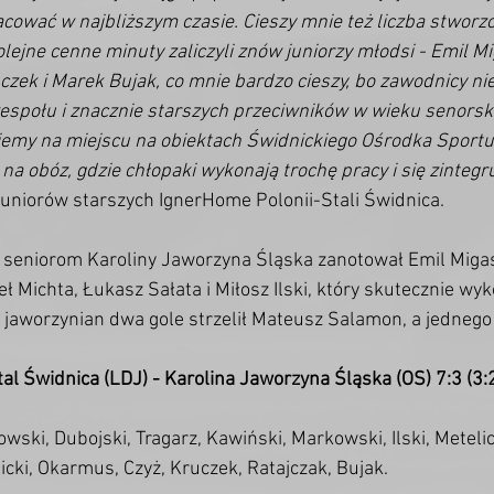
ować w najbliższym czasie. Cieszy mnie też liczba stworzon
lejne cenne minuty zaliczyli znów juniorzy młodsi - Emil Mig
uczek i Marek Bujak, co mnie bardzo cieszy, bo zawodnicy nie
espołu i znacznie starszych przeciwników w wieku senorski
jemy na miejscu na obiektach Świdnickiego Ośrodka Sportu i
 na obóz, gdzie chłopaki wykonają trochę pracy i się zintegr
juniorów starszych IgnerHome Polonii-Stali Świdnica.
o seniorom Karoliny Jaworzyna Śląska zanotował Emil Migas
eł Michta, Łukasz Sałata i Miłosz Ilski, który skutecznie wyk
a jaworzynian dwa gole strzelił Mateusz Salamon, a jednego
l Świdnica (LDJ) - Karolina Jaworzyna Śląska (OS) 7:3 (3:
wski, Dubojski, Tragarz, Kawiński, Markowski, Ilski, Metelic
licki, Okarmus, Czyż, Kruczek, Ratajczak, Bujak.