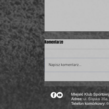
Komentarze
Napisz komentarz...
Były piłkarz świdnickiej Polonii w
piłkarskiej kadrze Polski!
Miejski Klub Sportow
Adres:
ul. Śląska 35a
Telefon komórkowy:
6