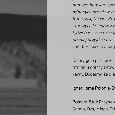
nad tym będziemy prac
oddanych strzałów. Ko
Ratajczak, Oliwier Kr
starszych kolegów z z
tydzień jeszcze pracu
później przyjdzie czas
Jakub Rosiak, trener 
Cztery gole przeciwk
trafieniu dołożyli Paw
karny. Dodajmy, że dl
IgnerHome Polonia-Sta
Polonia-Stal:
 Przyboro
Sałata, Dyś, Migas, Te