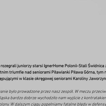
rozegrali juniorzy starsi IgnerHome Polonii-Stali Świdnica z 
tnim triumfie nad seniorami Piławianki Piława Górna, tym 
tępującymi w klasie okręgowej seniorami Karoliny Jaworzyn
anie było prowadzone przez nasz zespół. W meczu przeciw
ląska bardzo dobrze wychodziło nam wyjście z kontratakiem
lony. W dalszym ciągu popełniamy fatalne błędy w defensy