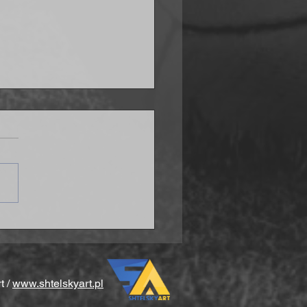
ana po problemach w
ówce
t /
www.shtelskyart.pl