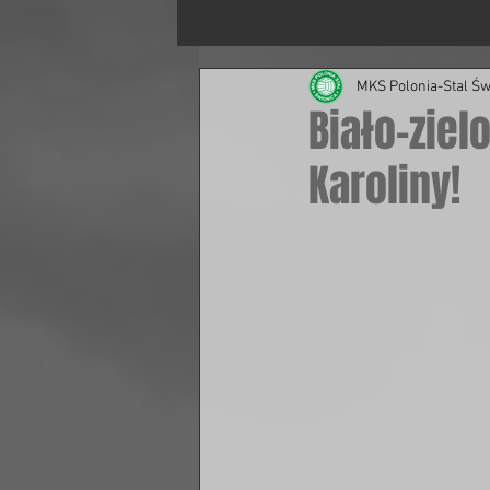
MKS Polonia-Stal Św
Biało-ziel
Karoliny!