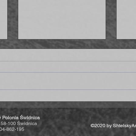
Strzelamy osiem goli Delcie - IV
Wygr
liga coraz bliżej!
końc
y Polonia Świdnica
, 58-100 Świdnica
©2020 by ShtelskyAr
04-862-195