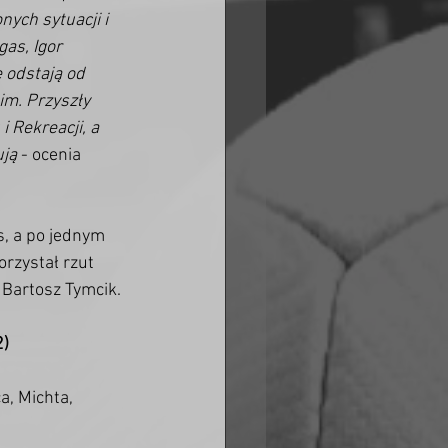
ych sytuacji i 
as, Igor 
 odstają od 
m. Przyszły 
 Rekreacji, a 
ują
 - ocenia 
, a po jednym 
orzystał rzut 
 Bartosz Tymcik. 
2)
a, Michta, 