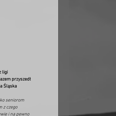
ligi 
razem przyszedł 
a Śląska 
ko seniorom 
 z czego 
wie i na pewno 