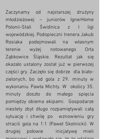
Zaczynamy od najstarszej drużyny  
młodzieżowej – juniorów IgnerHome 
Polonii-Stali Świdnica z I ligi  
wojewódzkiej. Podopieczni trenera Jakub 
Rosiaka podejmowali na własnym  
terenie wyżej notowanego Orła 
Ząbkowice Śląskie. Rezultat jak się  
okazało ustalony został już w pierwszej 
części gry. Zaczęło się dobrze  dla biało-
zielonych, bo od gola z 29. minuty w 
wykonaniu Pawła Michty. W  okolicy 35. 
minuty doszło do małego spięcia 
pomiędzy obiema ekipami.  Gospodarze 
niestety zbyt długo rozpamiętywali całą 
sytuację i chwilę po  wznowieniu gry 
stracili gola na 1:1 (Paweł Skotnicki). W 
drugiej połowie  inicjatywę mieli 