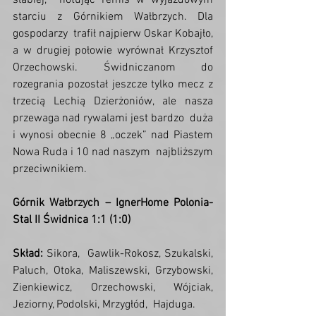
słabiej,  notując remis w wyjazdowym 
starciu z Górnikiem Wałbrzych. Dla 
gospodarzy  trafił najpierw Oskar Kobajło, 
a w drugiej połowie wyrównał Krzysztof  
Orzechowski. Świdniczanom do 
rozegrania pozostał jeszcze tylko mecz z  
trzecią Lechią Dzierżoniów, ale nasza 
przewaga nad rywalami jest bardzo  duża 
i wynosi obecnie 8 „oczek” nad Piastem 
Nowa Ruda i 10 nad naszym  najbliższym 
przeciwnikiem.
Górnik Wałbrzych – IgnerHome Polonia-
Stal II Świdnica 1:1 (1:0)
Skład:
 Sikora,  Gawlik-Rokosz, Szukalski, 
Paluch, Otoka, Maliszewski, Grzybowski,  
Zienkiewicz, Orzechowski, Wójciak, 
Jeziorny, Podolski, Mrzygłód,  Hajduga.