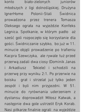
konto biało-zielonych juniorów 
młodszych z ligi dolnośląskiej. Drużyna  
IgnerHome Polonii-Stali Świdnica 
prowadzona przez trenera Tomasza  
Oleksego ograła na wyjeździe Konfeks 
Legnica. Spotkanie, w którym padło  aż 
sześć goli rozpoczęło się korzystanie dla 
gości. Świdniczanie szybko,  bo już w 11. 
minucie objęli prowadzenie po trafieniu 
Kacpra Szewczyka,  ale rywale tuż przed 
przerwą zadali dwa ciosy (Dominik Janas 
i Arkadiusz  Tekiele) i schodzili na 
przerwę przy wyniku 2:1. Po przerwie na 
boisku  grał i strzelał już tylko jeden 
zespół i byli nim przyjezdni. W 51.  
minucie do ryrównania uderzeniem z 
dystansu doprowadził Miłosz Kałwak, a  
następnie dwa gole ustrzelił Eryk Korab. 
Nasi piłkarze finalnie ograli  na wyjeździe 