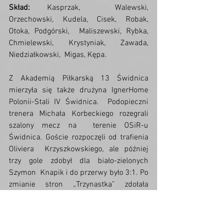
Skład:
 Kasprzak,  Walewski, 
Orzechowski, Kudela, Cisek, Robak, 
Otoka, Podgórski,  Maliszewski, Rybka, 
Chmielewski, Krystyniak, Zawada, 
Niedziałkowski,  Migas, Kępa.
Z Akademią Piłkarską 13 Świdnica  
mierzyła się także drużyna IgnerHome 
Polonii-Stali IV Świdnica.  Podopieczni 
trenera Michała Korbeckiego rozegrali 
szalony mecz na  terenie OSiR-u 
Świdnica. Goście rozpoczęli od trafienia 
Oliviera  Krzyszkowskiego, ale później 
trzy gole zdobył dla biało-zielonych 
Szymon  Knapik i do przerwy było 3:1. Po 
zmianie stron „Trzynastka” zdołała  
odwrócić losy spotkania, strzelając cztery 
gole (Sebastian Chrzan – 3 i  Dominik 