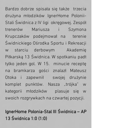
Bardzo dobrze spisała się także  trzecia 
drużyna młodzików IgnerHome Polonii-
Stali Świdnica z IV ligi  okręgowej. Zespół 
trenerów Mariusza i Szymona 
Krupczaków podejmował na  terenie 
Świdnickiego Ośrodka Sportu i Rekreacji 
w starciu derbowym  Akademię 
Piłkarską 13 Świdnica. W spotkaniu padł 
tylko jeden gol. W 15.  minucie receptę 
na bramkarza gości znalazł Mateusz 
Otoka i zapewnił  swojej drużynie 
komplet punktów. Nasza „trójka” w 
kategorii młodzików  plasuje się w 
swoich rozgrywkach na czwartej pozycji.
IgnerHome Polonia-Stal III Świdnica – AP 
13 Świdnica 1:0 (1:0)