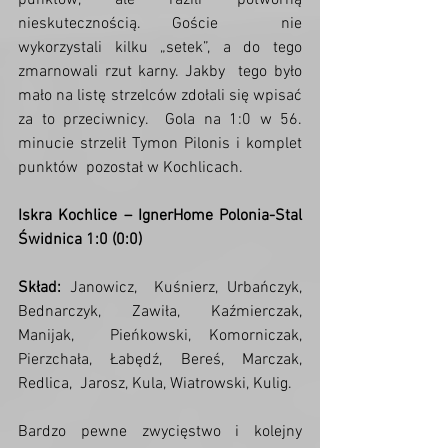
punktów, ale razili potworną 
nieskutecznością. Goście  nie 
wykorzystali kilku „setek”, a do tego 
zmarnowali rzut karny. Jakby  tego było 
mało na listę strzelców zdołali się wpisać 
za to przeciwnicy.  Gola na 1:0 w 56. 
minucie strzelił Tymon Pilonis i komplet 
punktów  pozostał w Kochlicach.
Iskra Kochlice – IgnerHome Polonia-Stal 
Świdnica 1:0 (0:0)
Skład:
 Janowicz,  Kuśnierz, Urbańczyk, 
Bednarczyk, Zawiła, Kaźmierczak, 
Manijak,  Pieńkowski, Komorniczak, 
Pierzchała, Łabędź, Bereś, Marczak, 
Redlica,  Jarosz, Kula, Wiatrowski, Kulig.
Bardzo pewne zwycięstwo i kolejny  