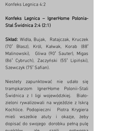
Konfeks Legnica 4:2
Konfeks Legnica – IgnerHome Polonia-
Stal Świdnica 2:4 (2:1)
Skład:
 Widła, Bujak,  Ratajczak, Kruczek 
(70′ Błasz), Król, Kałwak, Korab (88′ 
Malinowski),  Gliwa (90′ Sauter), Migas 
(86′ Cybruch), Zaczyński (55′ Lipiński),  
Szewczyk (75′ Safian).
Niestety zapunktować nie udało się  
trampkarzom IgnerHome Polonii-Stali 
Świdnica z I ligi wojewódzkiej.  Biało-
zieloni rywalizowali na wyjeździe z Iskrą 
Kochlice. Podopieczni  Piotra Krygiera 
mieli wszelkie atuty i okazje, żeby 
dopisać do swojego  dorobku pełną pulę 