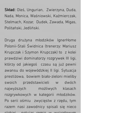
Skład:
 Oleś, Ungurian,  Zwierzyna, Duda, 
Nada, Monica, Waśniowski, Kaźmierczak, 
Stelmach, Kozar,  Dudek, Zawada, Migas, 
Politański, Jedliński.
Druga drużyna młodzików IgnerHome  
Polonii-Stali Świdnica (trenerzy: Mariusz 
Krupczak i Szymon Krupczak) to  z kolei 
prawdziwi dominatorzy rozgrywek III ligi, 
którzy od jakiegoś  czasu są już pewni 
awansu do wojewódzkiej II ligi. Sytuacja 
prestiżowa,  bowiem biało-zieloni mieliby 
swoich przedstawicieli w dwóch 
najwyższych  możliwych klasach 
rozgrywkowych w kategorii młodzików. 
Po serii ośmiu  zwycięstw z rzędu, tym 
razem nasi zawodnicy spisali się nieco 