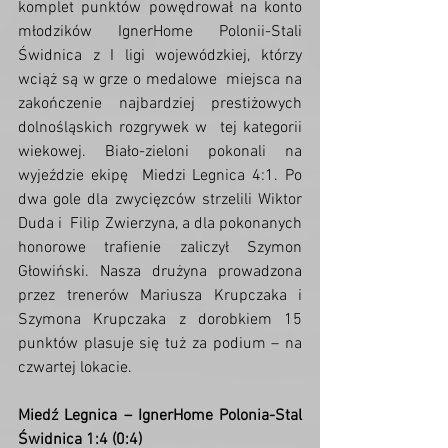
komplet punktów powędrował na konto 
młodzików IgnerHome Polonii-Stali  
Świdnica z I ligi wojewódzkiej, którzy 
wciąż są w grze o medalowe  miejsca na 
zakończenie najbardziej prestiżowych 
dolnośląskich rozgrywek w  tej kategorii 
wiekowej. Biało-zieloni pokonali na 
wyjeździe ekipę  Miedzi Legnica 4:1. Po 
dwa gole dla zwycięzców strzelili Wiktor 
Duda i  Filip Zwierzyna, a dla pokonanych 
honorowe trafienie zaliczył Szymon  
Głowiński. Nasza drużyna prowadzona 
przez trenerów Mariusza Krupczaka i  
Szymona Krupczaka z dorobkiem 15 
punktów plasuje się tuż za podium – na  
czwartej lokacie.
Miedź Legnica – IgnerHome Polonia-Stal 
Świdnica 1:4 (0:4)