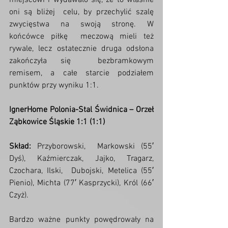
miejscowi i wydawało się, że to właśnie 
oni są bliżej  celu, by przechylić szalę 
zwycięstwa na swoją stronę. W 
końcówce piłkę  meczową mieli też 
rywale, lecz ostatecznie druga odsłona 
zakończyła się  bezbramkowym 
remisem, a całe starcie podziałem 
punktów przy wyniku 1:1.
IgnerHome Polonia-Stal Świdnica – Orzeł 
Ząbkowice Śląskie 1:1 (1:1)
Skład:
 Przyborowski,  Markowski (55′ 
Dyś), Kaźmierczak, Jajko, Tragarz, 
Czochara, Ilski,  Dubojski, Metelica (55′ 
Pienio), Michta (77′ Kasprzycki), Król (66′  
Czyż).
Bardzo ważne punkty powędrowały na  