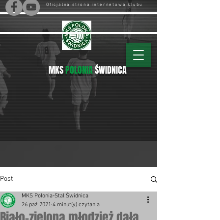
Oficjalna strona internetowa klubu
MKS
POLONIA
ŚWIDNICA
Post
MKS Polonia-Stal Świdnica
26 paź 2021
4 minut(y) czytania
Biało-zielona młodzież dała