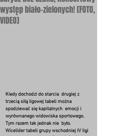
występ biało-zielonych! [FOTO,
VIDEO]
Kiedy dochodzi do starcia  drugiej z 
trzecią siłą ligowej tabeli można 
spodziewać się kapitalnych  emocji i 
wyrównanego widowiska sportowego. 
Tym razem tak jednak nie  było. 
Wicelider tabeli grupy wschodniej IV ligi 