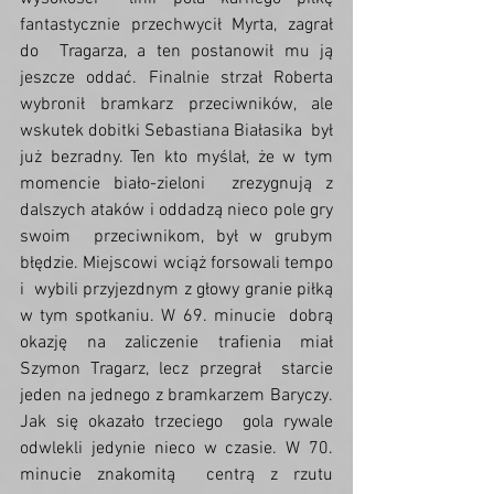
fantastycznie przechwycił Myrta, zagrał 
do  Tragarza, a ten postanowił mu ją 
jeszcze oddać. Finalnie strzał Roberta  
wybronił bramkarz przeciwników, ale 
wskutek dobitki Sebastiana Białasika  był 
już bezradny. Ten kto myślał, że w tym 
momencie biało-zieloni  zrezygnują z 
dalszych ataków i oddadzą nieco pole gry 
swoim  przeciwnikom, był w grubym 
błędzie. Miejscowi wciąż forsowali tempo 
i  wybili przyjezdnym z głowy granie piłką 
w tym spotkaniu. W 69. minucie  dobrą 
okazję na zaliczenie trafienia miał 
Szymon Tragarz, lecz przegrał  starcie 
jeden na jednego z bramkarzem Baryczy. 
Jak się okazało trzeciego  gola rywale 
odwlekli jedynie nieco w czasie. W 70. 
minucie znakomitą  centrą z rzutu 