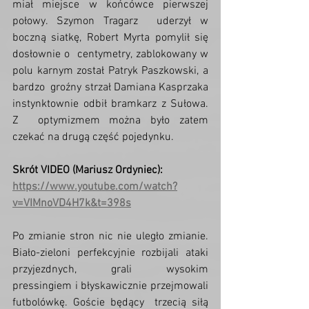
miał miejsce w końcówce pierwszej 
połowy. Szymon Tragarz  uderzył w 
boczną siatkę, Robert Myrta pomylił się 
dosłownie o  centymetry, zablokowany w 
polu karnym został Patryk Paszkowski, a 
bardzo  groźny strzał Damiana Kasprzaka 
instynktownie odbił bramkarz z Sułowa. 
Z  optymizmem można było zatem 
czekać na drugą część pojedynku.
Skrót VIDEO (Mariusz Ordyniec): 
https://www.youtube.com/watch?
v=VIMnoVD4H7k&t=398s
Po zmianie stron nic nie uległo zmianie.  
Biało-zieloni perfekcyjnie rozbijali ataki 
przyjezdnych, grali wysokim  
pressingiem i błyskawicznie przejmowali 
futbolówkę. Goście będący  trzecią siłą 