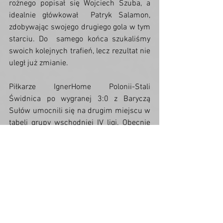
rożnego popisał się Wojciech Szuba, a 
idealnie główkował  Patryk Salamon, 
zdobywając swojego drugiego gola w tym 
starciu. Do  samego końca szukaliśmy 
swoich kolejnych trafień, lecz rezultat nie  
uległ już zmianie.
Piłkarze IgnerHome Polonii-Stali  
Świdnica po wygranej 3:0 z Baryczą 
Sułów umocnili się na drugim miejscu w  
tabeli grupy wschodniej IV ligi. Obecnie 
mamy na swoim koncie sześć  
zwycięstw ligowych z rzędu, a biorąc pod 
uwagę jeszcze spotkania w  ramach 
Pucharu Polski na szczeblu Podokręgu 
Wałbrzych Dolnośląskiego  Związku Piłki 
Nożnej możemy pochwalić się bilansem 
dziewięciu kolejnych  wygranych w 
meczach o stawkę. Obecnie mamy sześć 