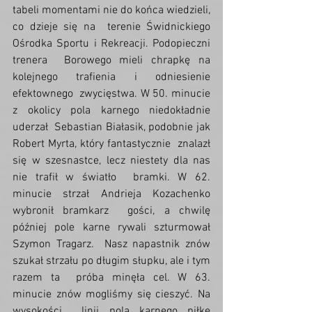
tabeli momentami nie do końca wiedzieli, 
co dzieje się na  terenie Świdnickiego 
Ośrodka Sportu i Rekreacji. Podopieczni 
trenera  Borowego mieli chrapkę na 
kolejnego trafienia i odniesienie 
efektownego  zwycięstwa. W 50. minucie 
z okolicy pola karnego niedokładnie 
uderzał  Sebastian Białasik, podobnie jak 
Robert Myrta, który fantastycznie  znalazł 
się w szesnastce, lecz niestety dla nas 
nie trafił w światło  bramki. W 62. 
minucie strzał Andrieja Kozachenko 
wybronił bramkarz  gości, a chwilę 
później pole karne rywali szturmował 
Szymon Tragarz.  Nasz napastnik znów 
szukał strzału po długim słupku, ale i tym 
razem ta  próba minęła cel. W 63. 
minucie znów mogliśmy się cieszyć. Na 
wysokości  linii pola karnego piłkę 