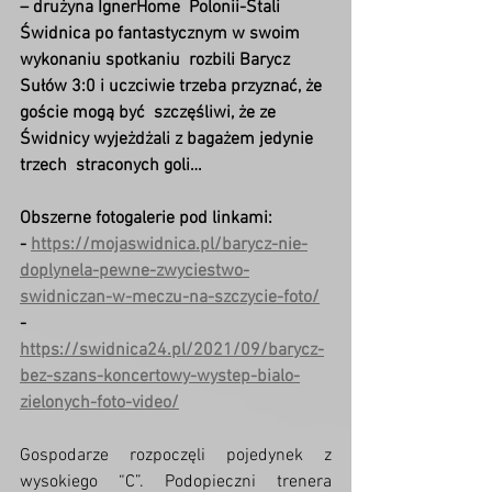
– drużyna IgnerHome  Polonii-Stali 
Świdnica po fantastycznym w swoim 
wykonaniu spotkaniu  rozbili Barycz 
Sułów 3:0 i uczciwie trzeba przyznać, że 
goście mogą być  szczęśliwi, że ze 
Świdnicy wyjeżdżali z bagażem jedynie 
trzech  straconych goli…
Obszerne fotogalerie pod linkami:
- 
https://mojaswidnica.pl/barycz-nie-
doplynela-pewne-zwyciestwo-
swidniczan-w-meczu-na-szczycie-foto/
- 
https://swidnica24.pl/2021/09/barycz-
bez-szans-koncertowy-wystep-bialo-
zielonych-foto-video/
Gospodarze rozpoczęli pojedynek z  
wysokiego “C”. Podopieczni trenera 