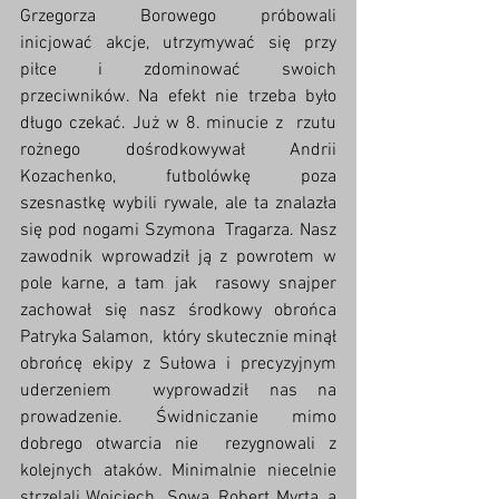
Grzegorza Borowego próbowali  
inicjować akcje, utrzymywać się przy 
piłce i zdominować swoich  
przeciwników. Na efekt nie trzeba było 
długo czekać. Już w 8. minucie z  rzutu 
rożnego dośrodkowywał Andrii 
Kozachenko, futbolówkę poza  
szesnastkę wybili rywale, ale ta znalazła 
się pod nogami Szymona  Tragarza. Nasz 
zawodnik wprowadził ją z powrotem w 
pole karne, a tam jak  rasowy snajper 
zachował się nasz środkowy obrońca 
Patryka Salamon,  który skutecznie minął 
obrońcę ekipy z Sułowa i precyzyjnym 
uderzeniem  wyprowadził nas na 
prowadzenie. Świdniczanie mimo 
dobrego otwarcia nie  rezygnowali z 
kolejnych ataków. Minimalnie niecelnie 
strzelali Wojciech  Sowa, Robert Myrta, a 