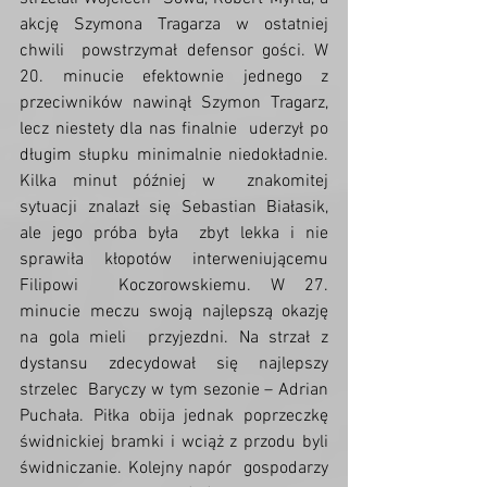
akcję Szymona Tragarza w ostatniej 
chwili  powstrzymał defensor gości. W 
20. minucie efektownie jednego z  
przeciwników nawinął Szymon Tragarz, 
lecz niestety dla nas finalnie  uderzył po 
długim słupku minimalnie niedokładnie. 
Kilka minut później w  znakomitej 
sytuacji znalazł się Sebastian Białasik, 
ale jego próba była  zbyt lekka i nie 
sprawiła kłopotów interweniującemu 
Filipowi  Koczorowskiemu. W 27. 
minucie meczu swoją najlepszą okazję 
na gola mieli  przyjezdni. Na strzał z 
dystansu zdecydował się najlepszy 
strzelec  Baryczy w tym sezonie – Adrian 
Puchała. Piłka obija jednak poprzeczkę  
świdnickiej bramki i wciąż z przodu byli 
świdniczanie. Kolejny napór  gospodarzy 