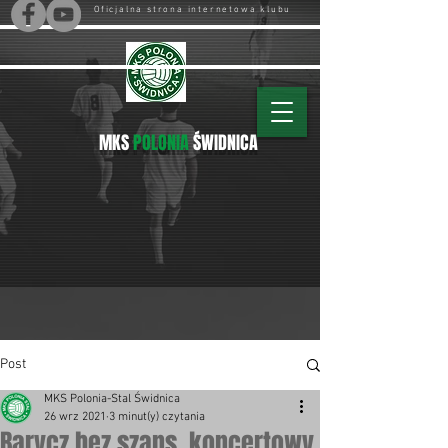
Oficjalna strona internetowa klubu
MKS
POLONIA
ŚWIDNICA
Post
MKS Polonia-Stal Świdnica
26 wrz 2021
3 minut(y) czytania
Barycz bez szans, koncertowy