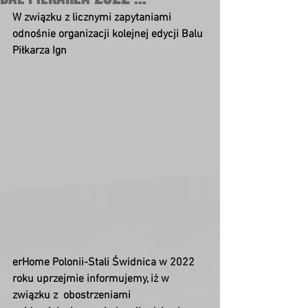
W związku z licznymi zapytaniami 
odnośnie organizacji kolejnej edycji Balu 
Piłkarza Ign
erHome Polonii-Stali Świdnica w 2022 
roku uprzejmie informujemy, iż w 
związku z  obostrzeniami 