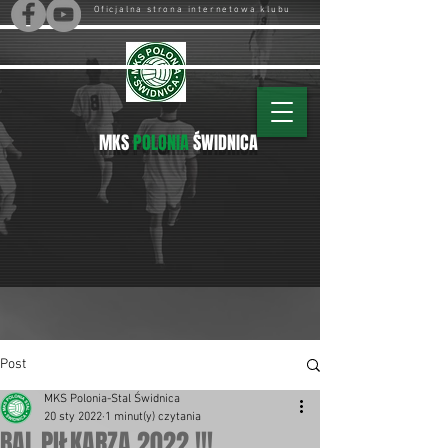
Oficjalna strona internetowa klubu
MKS
POLONIA
ŚWIDNICA
Post
MKS Polonia-Stal Świdnica
20 sty 2022
1 minut(y) czytania
BAL PIŁKARZA 2022 !!!