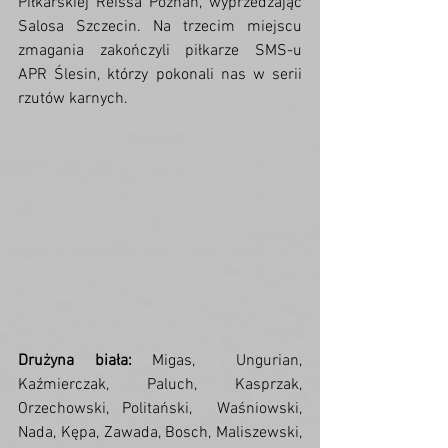
Piłkarskiej Reissa Poznań, wyprzedzając  
Salosa Szczecin. Na trzecim miejscu 
zmagania zakończyli piłkarze SMS-u  
APR Ślesin, którzy pokonali nas w serii 
rzutów karnych.
Drużyna biała:
 Migas,  Ungurian, 
Kaźmierczak, Paluch, Kasprzak, 
Orzechowski, Politański,  Waśniowski, 
Nada, Kępa, Zawada, Bosch, Maliszewski, 