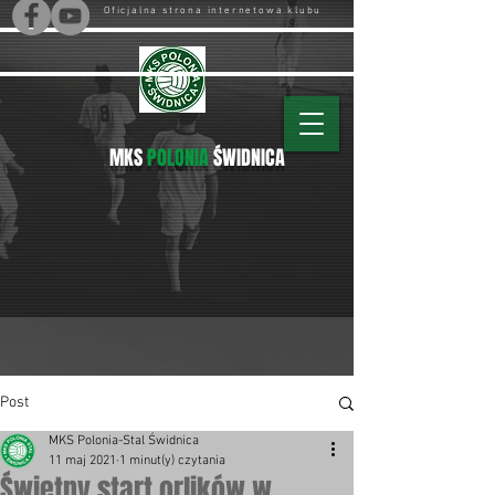
Oficjalna strona internetowa klubu
MKS
POLONIA
ŚWIDNICA
Post
MKS Polonia-Stal Świdnica
11 maj 2021
1 minut(y) czytania
Świetny start orlików w