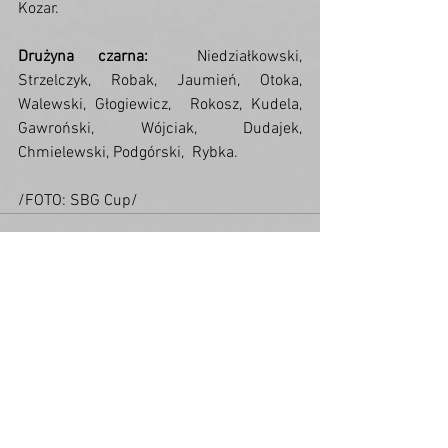
Kozar.
Drużyna czarna:
  Niedziałkowski, 
Strzelczyk, Robak, Jaumień, Otoka, 
Walewski, Głogiewicz,  Rokosz, Kudela, 
Gawroński, Wójciak, Dudajek, 
Chmielewski, Podgórski,  Rybka.
/FOTO: SBG Cup/
Zobacz wszystkie
Ostatnie posty