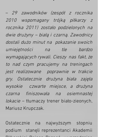
– 
29 zawodników (zespół z rocznika  
2010 wspomagany trójką piłkarzy z 
rocznika 2011) zostało podzielonych na  
dwie drużyny – białą i czarną. Zawodnicy 
dostali dużo minut na  pokazanie swoich 
umiejętności na tle bardzo 
wymagających rywali. Cieszy  nas fakt, że 
to nad czym pracujemy na treningach 
jest realizowane  poprawnie w trakcie 
gry. Ostatecznie drużyna biała zajęła 
wysokie  czwarte miejsce, a drużyna 
czarna finiszowała na osiemnastej 
lokacie
 – tłumaczy trener biało-zieonych, 
Mariusz Krupczak.
Ostatecznie na najwyższym stopniu 
podium  stanęli reprezentanci Akademii 