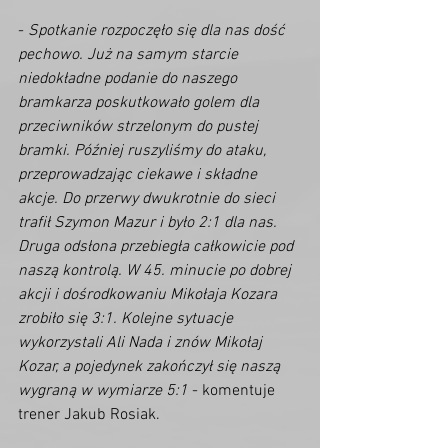
- 
Spotkanie rozpoczęło się dla nas dość 
pechowo. Już na samym starcie 
niedokładne podanie do naszego 
bramkarza poskutkowało golem dla 
przeciwników strzelonym do pustej 
bramki. Później ruszyliśmy do ataku, 
przeprowadzając ciekawe i składne 
akcje. Do przerwy dwukrotnie do sieci 
trafił Szymon Mazur i było 2:1 dla nas. 
Druga odsłona przebiegła całkowicie pod 
naszą kontrolą. W 45. minucie po dobrej 
akcji i dośrodkowaniu Mikołaja Kozara 
zrobiło się 3:1. Kolejne sytuacje 
wykorzystali Ali Nada i znów Mikołaj 
Kozar, a pojedynek zakończył się naszą 
wygraną w wymiarze 5:1 
- komentuje 
trener Jakub Rosiak. 