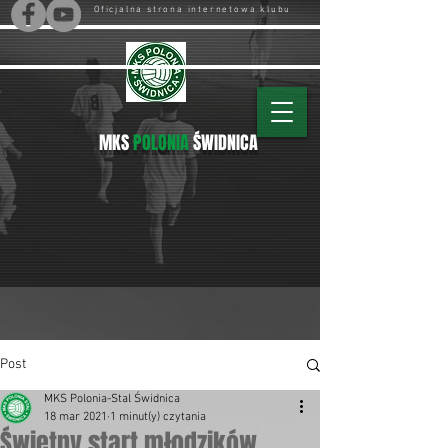
Oficjalna strona internetowa klubu
MKS
POLONIA
ŚWIDNICA
Post
MKS Polonia-Stal Świdnica
18 mar 2021
1 minut(y) czytania
Świetny start młodzików